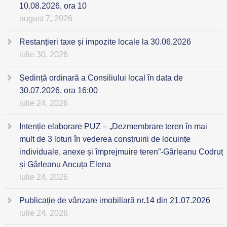
10.08.2026, ora 10
august 7, 2026
Restanțieri taxe și impozite locale la 30.06.2026
iulie 30, 2026
Ședință ordinară a Consiliului local în data de
30.07.2026, ora 16:00
iulie 24, 2026
Intenție elaborare PUZ – „Dezmembrare teren în mai
mult de 3 loturi în vederea construirii de locuințe
individuale, anexe și împrejmuire teren”-Gârleanu Codruț
și Gârleanu Ancuța Elena
iulie 24, 2026
Publicație de vânzare imobiliară nr.14 din 21.07.2026
iulie 24, 2026