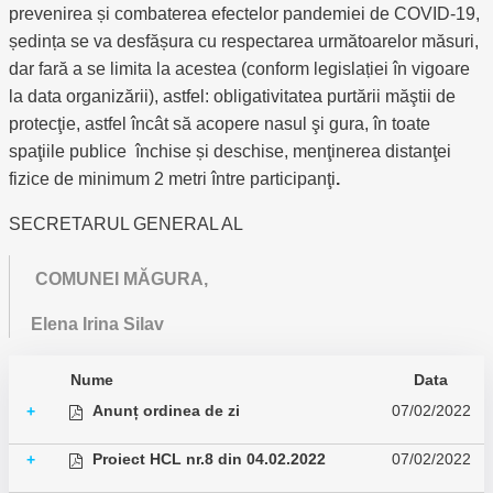
prevenirea și combaterea efectelor pandemiei de COVID-19,
ședința se va desfășura cu respectarea următoarelor măsuri,
dar fară a se limita la acestea (conform legislației în vigoare
la data organizării), astfel: obligativitatea purtării măştii de
protecţie, astfel încât să acopere nasul şi gura, în toate
spaţiile publice închise și deschise, menţinerea distanţei
fizice de minimum 2 metri între participanţi
.
SECRETARUL GENERAL AL
COMUNEI MĂGURA,
Elena Irina Silav
Nume
Data
Anunț ordinea de zi
07/02/2022
+
Proiect HCL nr.8 din 04.02.2022
07/02/2022
+