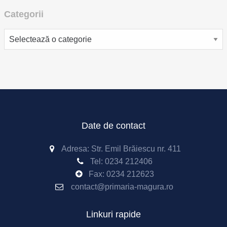
Categorii
Categorii
Date de contact
Adresa: Str. Emil Brăiescu nr. 411
Tel:
0234 212406
Fax:
0234 212623
contact@primaria-magura.ro
Linkuri rapide