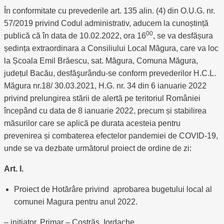
În conformitate cu prevederile art. 135 alin. (4) din O.U.G. nr.
57/2019 privind Codul administrativ, aducem la cunoștință
00
publică că în data de 10.02.2022, ora 16
, se va desfășura
ședința extraordinara a Consiliului Local Măgura, care va loc
la Școala Emil Brăescu, sat. Măgura, Comuna Măgura,
județul Bacău, desfăşurându-se conform prevederilor H.C.L.
Măgura nr.18/ 30.03.2021, H.G. nr. 34 din 6 ianuarie 2022
privind prelungirea stării de alertă pe teritoriul României
începând cu data de 8 ianuarie 2022, precum și stabilirea
măsurilor care se aplică pe durata acesteia pentru
prevenirea și combaterea efectelor pandemiei de COVID-19,
unde se va dezbate următorul proiect de ordine de zi:
Art. I.
Proiect de Hotărâre privind aprobarea bugetului local al
comunei Magura pentru anul 2022.
– initiator, Primar – Costrăş Iordache.