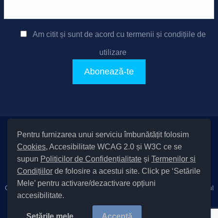
Am citit și sunt de acord cu
termenii și condițiile de
utilizare
Pentru furnizarea unui serviciu îmbunătățit folosim
Setări Cookies și Accesibilitate
Cookies
, Accesibilitate WCAG 2.0 și W3C ce se
|
Informare cu privire la prelucrarea datelor
|
Politică de utilizare
supun
Politicilor de Confidențialitate
și
Termenilor și
cookies
|
Termeni și condiții de utilizare a site-ului
|
Politică de
Condițiilor
de folosire a acestui site. Click pe ‘Setările
confidențialitate site
Mele’ pentru activare/dezactivare opțiuni
Cod Județ 4 / Județul Bacău / Tipul UAT – 14 – C – Comună / Codul
accesibilitate.
SIRUTA al Unității Administrativ-Teritoriale 20411 / Măgura
Copyright © 2022 Primăria Măgura județul Bacău |
Setările mele
Acceptă