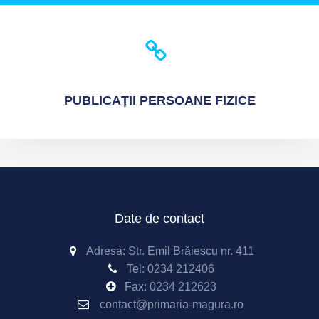
PUBLICAȚII
PERSOANE FIZICE
Date de contact
Adresa: Str. Emil Brăiescu nr. 411
Tel:
0234 212406
Fax:
0234 212623
contact@primaria-magura.ro