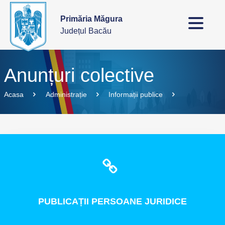
Primăria Măgura
Județul Bacău
Anunțuri colective
Acasa
Administrație
Informații publice
PUBLICAȚII
PERSOANE JURIDICE