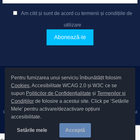
Am citit și sunt de acord cu
termenii și condițiile de
utilizare
Pentru furnizarea unui serviciu îmbunătățit folosim
Setări Cookies și Accesibilitate
Cookies
, Accesibilitate WCAG 2.0 și W3C ce se
|
Informare cu privire la prelucrarea datelor
|
Politică de utilizare
supun
Politicilor de Confidențialitate
și
Termenilor și
cookies
|
Termeni și condiții de utilizare a site-ului
|
Politică de
Condițiilor
de folosire a acestui site. Click pe ‘Setările
confidențialitate site
Mele’ pentru activare/dezactivare opțiuni
Cod Județ 4 / Județul Bacău / Tipul UAT – 14 – C – Comună / Codul
accesibilitate.
SIRUTA al Unității Administrativ-Teritoriale 20411 / Măgura
Copyright © 2022 Primăria Măgura județul Bacău |
Setările mele
Acceptă