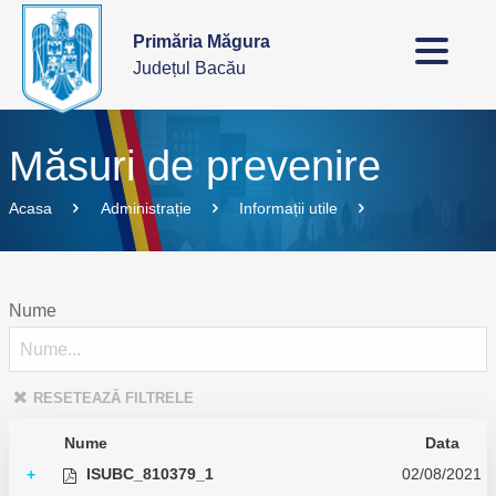
Primăria Măgura
Județul Bacău
Măsuri de prevenire
Acasa
Administrație
Informații utile
Nume
RESETEAZĂ FILTRELE
Nume
Data
ISUBC_810379_1
02/08/2021
+