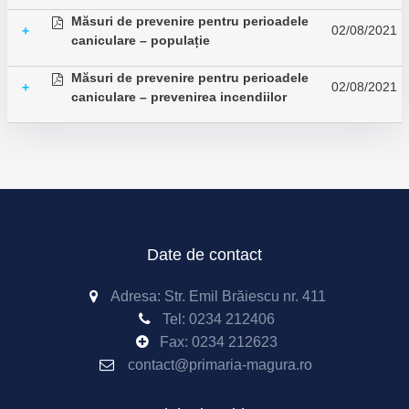
Măsuri de prevenire pentru perioadele
02/08/2021
+
caniculare – populație
Măsuri de prevenire pentru perioadele
02/08/2021
+
caniculare – prevenirea incendiilor
Date de contact
Adresa: Str. Emil Brăiescu nr. 411
Tel:
0234 212406
Fax:
0234 212623
contact@primaria-magura.ro