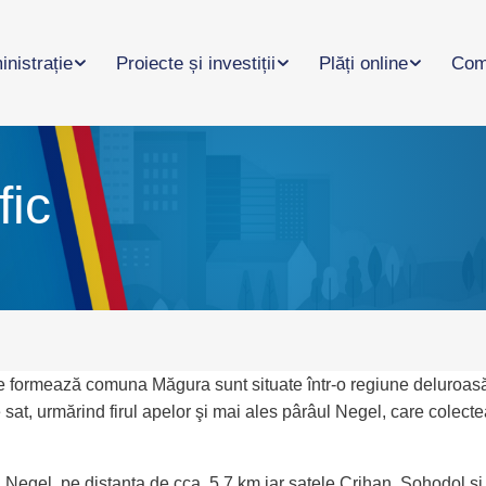
nistrație
Proiecte și investiții
Plăți online
Com
fic
i ce formează comuna Măgura sunt situate într-o regiune deluroasă
e sat, urmărind firul apelor şi mai ales pârâul Negel, care colecte
 Negel, pe distanţa de cca. 5,7 km iar satele Crihan, Sohodol ş