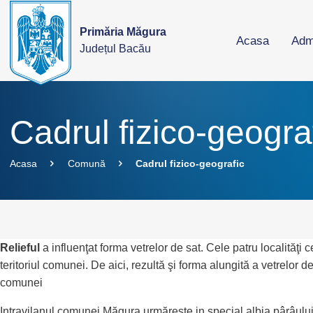
Primăria Măgura
Acasa
Admi
Județul Bacău
Cadrul fizico-geogra
Acasa
Comună
Cadrul fizico-geografic
Relieful
a influenţat forma vetrelor de sat. Cele patru localităţ
teritoriul comunei. De aici, rezultă şi forma alungită a vetrelor d
comunei
Intravilanul comunei Măgura urmăreşte in special albia pârâului