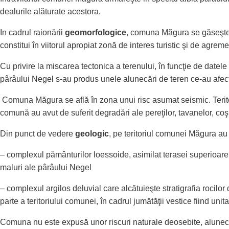
dealurile alăturate acestora.
In cadrul raionării
geomorfologice
, comuna Măgura se găseşte î
constitui în viitorul apropiat zonă de interes turistic şi de agre
Cu privire la miscarea tectonica a terenului, în funcţie de datele 
pârâului Negel s-au produs unele alunecări de teren ce-au afect
Comuna Măgura se află în zona unui risc asumat seismic. Teritor
comună au avut de suferit degradări ale pereţilor, tavanelor, coşu
Din punct de vedere
geologic
, pe teritoriul comunei Măgura au f
– complexul pământurilor loessoide, asimilat terasei superioare a
maluri ale pârâului Negel
– complexul argilos deluvial care alcătuieşte stratigrafia rocilo
parte a teritoriului comunei, în cadrul jumătăţii vestice fiind unita
Comuna nu este expusă unor riscuri naturale deosebite, alunecări