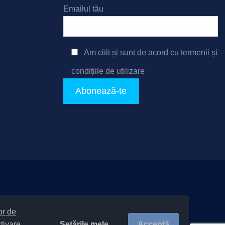
Emailul tău
Am citit și sunt de acord cu
termenii și
condițiile de utilizare
e-ului
|
Politică de confidențialitate site
lor de
v-Teritoriale 20411 / Măgura
Setările mele
Acceptă
ctivare