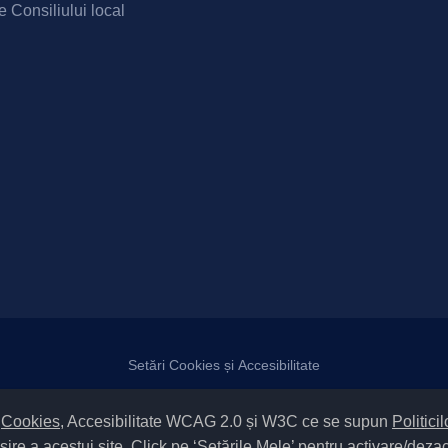
e Consiliului local
Setări Cookies și Accesibilitate
atelor
|
Politică de utilizare cookies
|
Termeni și condiții de utilizare a sit
m
Cookies
, Accesibilitate WCAG 2.0 și W3C ce se supun
Politici
 / Tipul UAT – 14 – C – Comună / Codul SIRUTA al Unității Administrati
Copyright © 2022 Primăria Măgura județul Bacău |
sire a acestui site. Click pe ‘Setările Mele’ pentru activare/deza