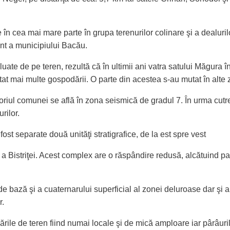
n cea mai mare parte în grupa terenurilor colinare şi a dealuril
ment a municipiului Bacău.
luate de pe teren, rezultă că în ultimii ani vatra satului Măgura î
at mai multe gospodării. O parte din acestea s-au mutat în alte 
iul comunei se află în zona seismică de gradul 7. În urma cutre
rilor.
ost separate două unităţi stratigrafice, de la est spre vest
 Bistriţei. Acest complex are o răspândire redusă, alcătuind part
r de bază şi a cuaternarului superficial al zonei deluroase dar ş
r.
le de teren fiind numai locale şi de mică amploare iar pârâurile