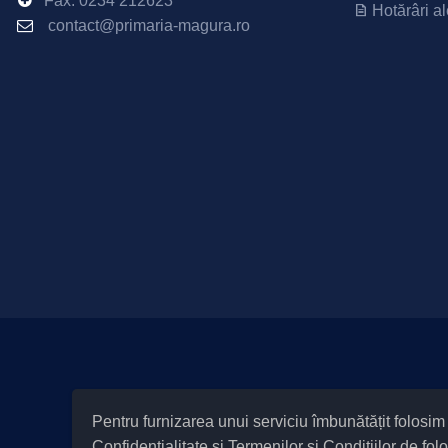
Fax:
0234 212623
Hotărâri al
contact@primaria-magura.ro
|
Informare cu privire la prelucrarea d
Pentru furnizarea unui serviciu îmbunătățit folosi
Cod Județ 4 / Județul Bacău
Confidențialitate
și
Termenilor și Condițiilor
de folo