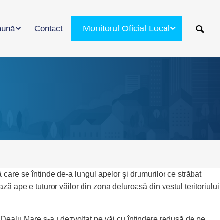
Monitorul Oficial Local
ună
Contact
 care se întinde de-a lungul apelor şi drumurilor ce străbat
ază apele tuturor văilor din zona deluroasă din vestul teritoriului
i Dealu Mare s-au dezvoltat pe văi cu întindere redusă de pe