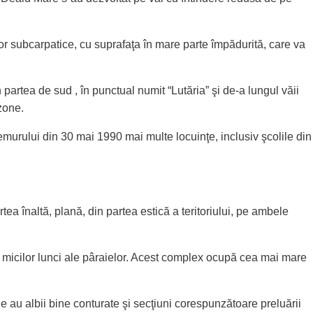
or subcarpatice, cu suprafaţa în mare parte împădurită, care va
n partea de sud , în punctual numit “Lutăria” şi de-a lungul văii
zone.
murului din 30 mai 1990 mai multe locuinţe, inclusiv şcolile din
ea înaltă, plană, din partea estică a teritoriului, pe ambele
i a micilor lunci ale pâraielor. Acest complex ocupă cea mai mare
 au albii bine conturate şi secţiuni corespunzătoare preluării