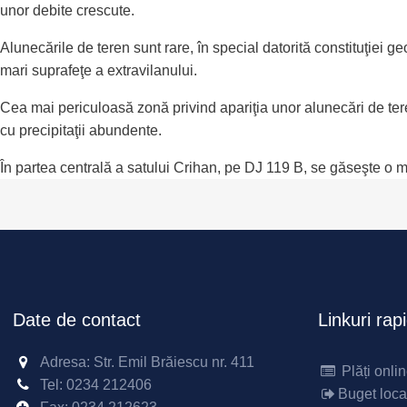
unor debite crescute.
Alunecările de teren sunt rare, în special datorită constituţiei
mari suprafeţe a extravilanului.
Cea mai periculoasă zonă privind apariţia unor alunecări de teren
cu precipitaţii abundente.
În partea centrală a satului Crihan, pe DJ 119 B, se găseşte o mi
Date de contact
Linkuri rap
Adresa: Str. Emil Brăiescu nr. 411
Plăți onli
Tel:
0234 212406
Buget loca