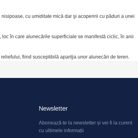
 nisipoase, cu umiditate mică dar şi acoperirii cu păduri a unei
oc în care alunecările superficiale se manifestă ciclic, în anii
liefului, fiind susceptibilă apariţia unor alunecări de teren.
Newsletter
Abonează-te la newsletter și vei fi la curent
cu ultimele informații