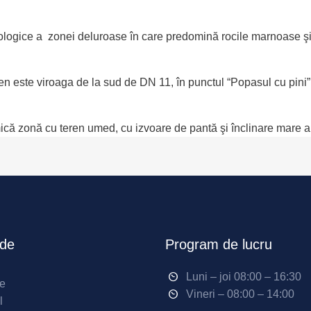
 geologice a zonei deluroase în care predomină rocile marnoase şi
 este viroaga de la sud de DN 11, în punctul “Popasul cu pini”, l
că zonă cu teren umed, cu izvoare de pantă şi înclinare mare a re
ide
Program de lucru
Luni – joi 08:00 – 16:30
ne
Vineri – 08:00 – 14:00
l