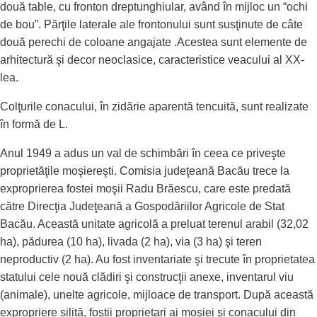
două table, cu fronton dreptunghiular, având în mijloc un “ochi
de bou”. Părţile laterale ale frontonului sunt susţinute de câte
două perechi de coloane angajate .Acestea sunt elemente de
arhitectură şi decor neoclasice, caracteristice veacului al XX-
lea.
Colţurile conacului, în zidărie aparentă tencuită, sunt realizate
în formă de L.
Anul 1949 a adus un val de schimbări în ceea ce priveşte
proprietăţile moşiereşti. Comisia judeţeană Bacău trece la
exproprierea fostei moşii Radu Brăescu, care este predată
către Direcţia Judeţeană a Gospodăriilor Agricole de Stat
Bacău. Această unitate agricolă a preluat terenul arabil (32,02
ha), pădurea (10 ha), livada (2 ha), via (3 ha) şi teren
neproductiv (2 ha). Au fost inventariate şi trecute în proprietatea
statului cele nouă clădiri şi construcţii anexe, inventarul viu
(animale), unelte agricole, mijloace de transport. După această
expropriere silită, foştii proprietari ai moşiei şi conacului din