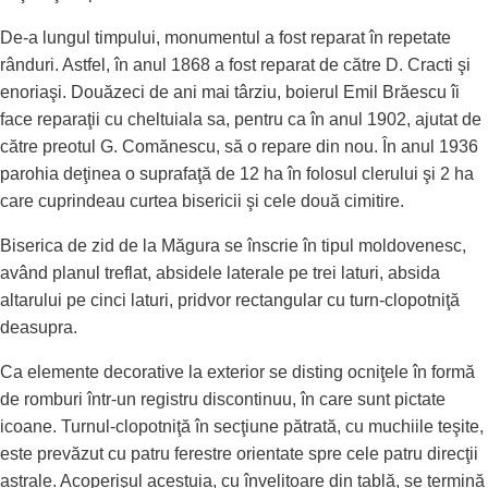
De-a lungul timpului, monumentul a fost reparat în repetate
rânduri. Astfel, în anul 1868 a fost reparat de către D. Cracti şi
enoriaşi. Douăzeci de ani mai târziu, boierul Emil Brăescu îi
face reparaţii cu cheltuiala sa, pentru ca în anul 1902, ajutat de
către preotul G. Comănescu, să o repare din nou. În anul 1936
parohia deţinea o suprafaţă de 12 ha în folosul clerului şi 2 ha
care cuprindeau curtea bisericii şi cele două cimitire.
Biserica de zid de la Măgura se înscrie în tipul moldovenesc,
având planul treflat, absidele laterale pe trei laturi, absida
altarului pe cinci laturi, pridvor rectangular cu turn-clopotniţă
deasupra.
Ca elemente decorative la exterior se disting ocniţele în formă
de romburi într-un registru discontinuu, în care sunt pictate
icoane. Turnul-clopotniţă în secţiune pătrată, cu muchiile teşite,
este prevăzut cu patru ferestre orientate spre cele patru direcţii
astrale. Acoperişul acestuia, cu învelitoare din tablă, se termină