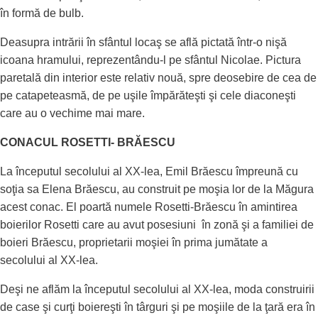
în formă de bulb.
Deasupra intrării în sfântul locaş se află pictată într-o nişă
icoana hramului, reprezentându-l pe sfântul Nicolae. Pictura
paretală din interior este relativ nouă, spre deosebire de cea de
pe catapeteasmă, de pe uşile împărăteşti şi cele diaconeşti
care au o vechime mai mare.
CONACUL ROSETTI- BRĂESCU
La începutul secolului al XX-lea, Emil Brăescu împreună cu
soţia sa Elena Brăescu, au construit pe moşia lor de la Măgura
acest conac. El poartă numele Rosetti-Brăescu în amintirea
boierilor Rosetti care au avut posesiuni în zonă şi a familiei de
boieri Brăescu, proprietarii moşiei în prima jumătate a
secolului al XX-lea.
Deşi ne aflăm la începutul secolului al XX-lea, moda construirii
de case şi curţi boiereşti în târguri şi pe moşiile de la ţară era în