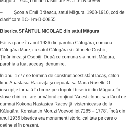
Măgura, 1904, cod de clasificare BC-II-m-B-00854
– Şcoala Emil Brăescu, satul Măgura, 1908-1910, cod de
clasificare BC-II-m-B-00855
Biserica SFÂNTUL NICOLAE din satul Măgura
Făcea parte în anul 1936 din parohia Călugăra, comuna
Călugăra Mare, cu satul Călugăra şi cătunele Cuşbic,
Ţigănimea şi Osebiţi. După ce comuna s-a numit Măgura,
parohia a luat aceeaşi denumire.
În anul 1777 se termina de construit acest sfânt lăcaş, ctitori
fiind Anastasia Racoviţă şi nepoata sa Maria Rosetti. O
inscripţie turnată în bronz pe clopotul bisericii din Măgura, în
slove chirilice, are următorul conţinut “Acest clopot sau făcut de
dumnai Kokona Nastasiea Racoviţă visterniceasa de la
Kălugăra Konstantin Moruzi Voevod let 7285 – 1778”. Încă din
anul 1936 biserica era monument istoric, calitate pe care o
deţine şi în prezent.