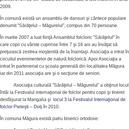
2009.
În comună există un ansamblu de dansuri şi cântece populare
denumit ”Sărăţelul – Măgurelul”, compus din 70 persoane.
În martie 2007 a luat fiinţă Ansamblul folcloric ”Sărăţelul” în
care copii cu vârste cuprinse între 7 şi 16 ani au învăţat să
preţuiască zestrea moştenită de la înaintaşi. Asociaţia a intrat în
circuitul evenimentelor de natură folclorică. Apoi Asociaţia a
intrat în parteneriat cu şcoala generală din localitatea Măgura
iar din 2011 asociaţia are şi o secţiune de seniori.
Asociaţia culturală ”Sărăţelul – Măgurelul” a obţinut locul
întâi la Festivalul internaţional de folclor pentru copii şi tineret
desfăşurat la Mangalia şi
locul 3 la Festivalul Internaţional de
folclor Pieleşti – Dolj
în 2010.
În comuna Măgura există patru biserici ortodoxe: