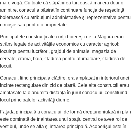
mare vogă. Cu toate că stăpânirea turcească mai era doar o
amintire, conacul a păstrat în continuare funcţia de reşedinţă
boierească cu atribuţiuni administrative şi reprezentative pentru
o moşie sau pentru o proprietate.
Principalele construcţii ale curţii boiereşti de la Măgura erau
strâns legate de activităţile economice cu caracter agricol:
locuinţa pentru lucrători, grajdul de animale, magazia de
cereale, crama, baia, clădirea pentru afumătoare, clădirea de
locuit.
Conacul, fiind principala clădire, era amplasat în interiorul unei
incinte rectangulare din zid de piatră. Celelalte construcţii erau
amplasate la o anumită distanţă în jurul conacului, constituind
locul principalelor activităţi diurne.
Faţada principală a conacului, de formă dreptunghiulară în plan
este dominată de înaintarea unui spaţiu central ce avea rol de
vestibul, unde se afla şi intrarea principală. Acoperişul este în