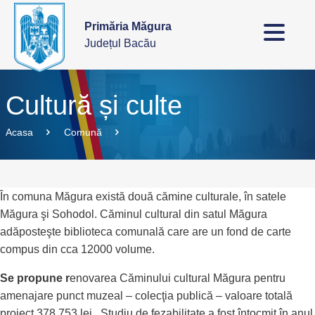
Primăria Măgura
Județul Bacău
Cultură și culte
Acasa
Comună
În comuna Măgura există două cămine culturale, în satele
Măgura şi Sohodol. Căminul cultural din satul Măgura
adăposteşte biblioteca comunală care are un fond de carte
compus din cca 12000 volume.
Se propune r
enovarea Căminului cultural Măgura pentru
amenajare punct muzeal – colecţia publică – valoare totală
proiect 378.753 lei. Studiu de fezabilitate a fost întocmit în anul