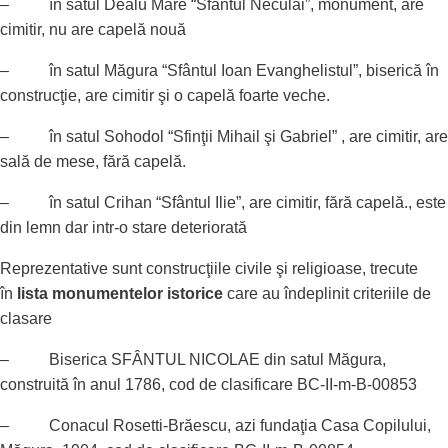
– în satul Dealu Mare “Sfântul Neculai”, monument, are
cimitir, nu are capelă nouă
– în satul Măgura “Sfântul Ioan Evanghelistul”, biserică în
construcţie, are cimitir şi o capelă foarte veche.
– în satul Sohodol “Sfinţii Mihail şi Gabriel” , are cimitir, are
sală de mese, fără capelă.
– în satul Crihan “Sfântul Ilie”, are cimitir, fără capelă., este
din lemn dar intr-o stare deteriorată
Reprezentative sunt construcţiile civile şi religioase, trecute
în
lista monumentelor istorice
care au îndeplinit criteriile de
clasare
– Biserica SFÂNTUL NICOLAE din satul Măgura,
construită în anul 1786, cod de clasificare BC-II-m-B-00853
– Conacul Rosetti-Brăescu, azi fundaţia Casa Copilului,