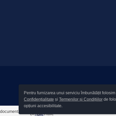
|
Informare cu privire la prelucrarea d
Pentru furnizarea unui serviciu îmbunătățit folosi
Cod Județ 4 / Județul Bacău
Confidențialitate
și
Termenilor și Condițiilor
de folo
opțiuni accesibilitate.
document.write('
');