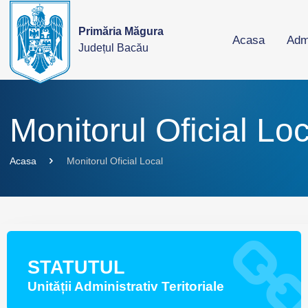
Primăria Măgura
Acasa
Admi
Județul Bacău
Monitorul Oficial Loc
Acasa
Monitorul Oficial Local
STATUTUL
Unității Administrativ Teritoriale