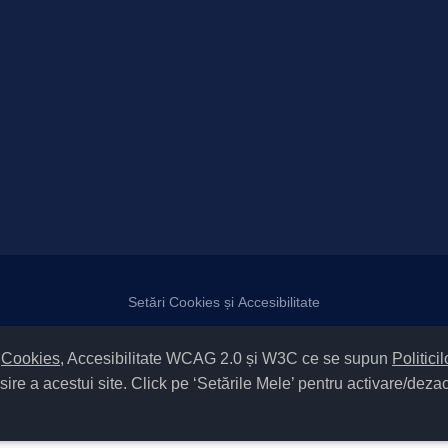
Setări Cookies și Accesibilitate
atelor
|
Politică de utilizare cookies
|
Termeni și condiții de utilizare a sit
m
Cookies
, Accesibilitate WCAG 2.0 și W3C ce se supun
Politici
 / Tipul UAT – 14 – C – Comună / Codul SIRUTA al Unității Administrati
Copyright © 2022 Primăria Măgura județul Bacău |
sire a acestui site. Click pe ‘Setările Mele’ pentru activare/deza