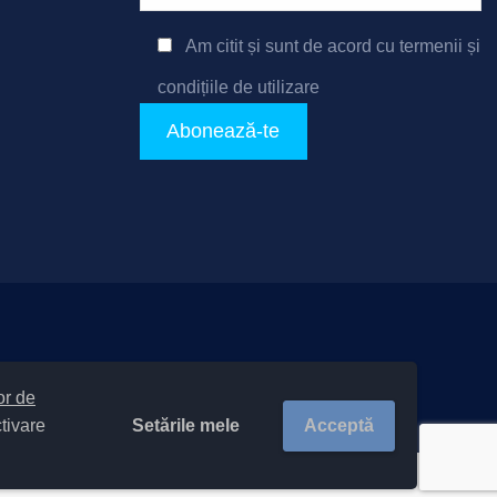
Am citit și sunt de acord cu
termenii și
condițiile de utilizare
e-ului
|
Politică de confidențialitate site
lor de
v-Teritoriale 20411 / Măgura
Setările mele
Acceptă
ctivare