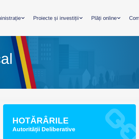
nistrație
Proiecte și investiții
Plăți online
Com
al
HOTĂRÂRILE
Autorității Deliberative