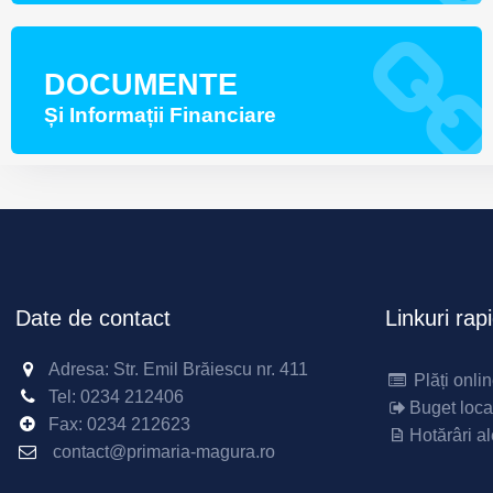
DOCUMENTE
Și Informații Financiare
Date de contact
Linkuri rap
Adresa: Str. Emil Brăiescu nr. 411
Plăți onli
Tel:
0234 212406
Buget loca
Fax:
0234 212623
Hotărâri al
contact@primaria-magura.ro