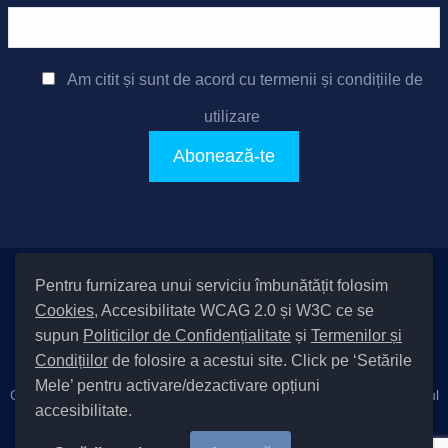
Am citit și sunt de acord cu
termenii și condițiile de
utilizare
Pentru furnizarea unui serviciu îmbunătățit folosim
Setări Cookies și Accesibilitate
Cookies
, Accesibilitate WCAG 2.0 și W3C ce se
|
Informare cu privire la prelucrarea datelor
|
Politică de utilizare
supun
Politicilor de Confidențialitate
și
Termenilor și
cookies
|
Termeni și condiții de utilizare a site-ului
|
Politică de
Condițiilor
de folosire a acestui site. Click pe ‘Setările
confidențialitate site
Mele’ pentru activare/dezactivare opțiuni
Cod Județ 4 / Județul Bacău / Tipul UAT – 14 – C – Comună / Codul
accesibilitate.
SIRUTA al Unității Administrativ-Teritoriale 20411 / Măgura
Copyright © 2022 Primăria Măgura județul Bacău |