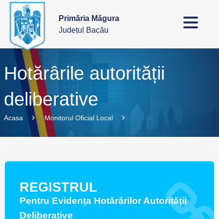
Primăria Măgura
Județul Bacău
Hotărârile autorității
deliberative
Acasa
Monitorul Oficial Local
REGISTRUL
Pentru Evidența Hotărârilor Autorității
Deliberative