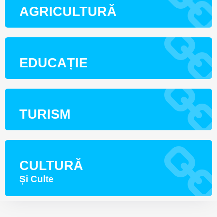
AGRICULTURĂ
EDUCAȚIE
TURISM
CULTURĂ
Și Culte