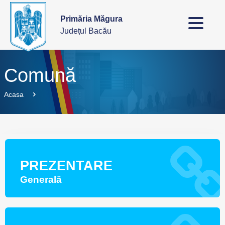
Primăria Măgura
Județul Bacău
Comună
Acasa
PREZENTARE
Generală