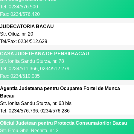
Tel: 0234/576.500
Fax: 0234/576.420
JUDECATORIA BACAU
Str. Oituz, nr. 20
Tel/Fax: 0234/512.629
CASA JUDETEANA DE PENSII BACAU
Str. Ionita Sandu Sturza, nr. 78
Tel: 0234/511.366, 0234/512.279
Fax: 0234/510.085
Agentia Judeteana pentru Ocuparea Fortei de Munca
Bacau
Str. Ionita Sandu Sturza, nr. 63 bis
Tel: 0234/576.736, 0234/576.286
Oficiul Judetean pentru Protectia Consumatorilor Bacau
Str. Erou Ghe. Nechita, nr. 2