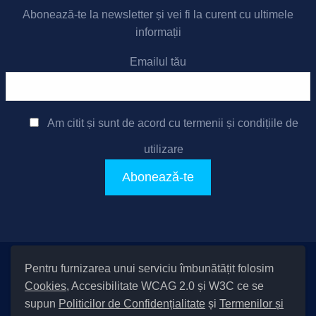
Abonează-te la newsletter și vei fi la curent cu ultimele
informații
Emailul tău
Am citit și sunt de acord cu
termenii și condițiile de
utilizare
Pentru furnizarea unui serviciu îmbunătățit folosim
Setări Cookies și Accesibilitate
Cookies
, Accesibilitate WCAG 2.0 și W3C ce se
|
Informare cu privire la prelucrarea datelor
|
Politică de utilizare
supun
Politicilor de Confidențialitate
și
Termenilor și
cookies
|
Termeni și condiții de utilizare a site-ului
|
Politică de