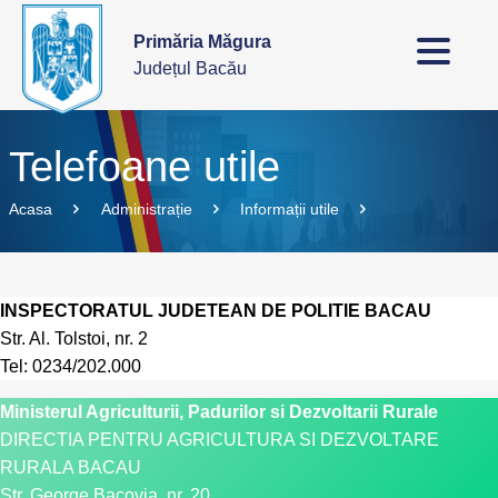
Primăria Măgura
Județul Bacău
Telefoane utile
Acasa
Administrație
Informații utile
INSPECTORATUL JUDETEAN DE POLITIE BACAU
Str. Al. Tolstoi, nr. 2
Tel: 0234/202.000
Ministerul Agriculturii, Padurilor si Dezvoltarii Rurale
DIRECTIA PENTRU AGRICULTURA SI DEZVOLTARE
RURALA BACAU
Str. George Bacovia, nr. 20