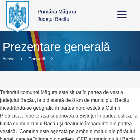
Primăria Măgura
Județul Bacău
Prezentare generală
Acasa
Comună
Teritoriul comunei Măgura este situat în partea de vest a
judeţului Bacău, la o distanţă de 8 km de municipiul Bacău,
încadrându-se geografic în partea nord-estică a Culmii
Pietricica , între terasa superioară a Bistriţei în partea estică, la
limita cu municipiul Bacău şi dealurile împădurite din partea
vestică. Comuna este aşezată pe ambele maluri ale pârâului
Negel, care se întinde din cartierul CFR al municipiului Bacău,