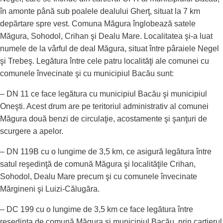
în amonte până sub poalele dealului Gherţ, situat la 7 km
depărtare spre vest. Comuna Măgura înglobează satele
Măgura, Sohodol, Crihan şi Dealu Mare. Localitatea şi-a luat
numele de la vârful de deal Măgura, situat între pâraiele Negel
şi Trebeş. Legătura între cele patru localităţi ale comunei cu
comunele învecinate şi cu municipiul Bacău sunt:
– DN 11 ce face legătura cu municipiul Bacău şi municipiul
Oneşti. Acest drum are pe teritoriul administrativ al comunei
Măgura două benzi de circulaţie, acostamente şi şanţuri de
scurgere a apelor.
– DN 119B cu o lungime de 3,5 km, ce asigură legătura între
satul reşedinţă de comună Măgura şi localităţile Crihan,
Sohodol, Dealu Mare precum şi cu comunele învecinate
Mărgineni şi Luizi-Călugăra.
– DC 199 cu o lungime de 3,5 km ce face legătura între
reşedinţa de comună Măgura şi municipiul Bacău, prin cartierul