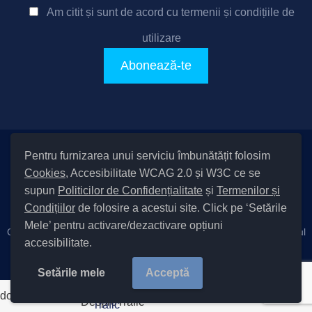
Am citit și sunt de acord cu
termenii și condițiile de
utilizare
Pentru furnizarea unui serviciu îmbunătățit folosim
Setări Cookies și Accesibilitate
Cookies
, Accesibilitate WCAG 2.0 și W3C ce se
|
Informare cu privire la prelucrarea datelor
|
Politică de utilizare
supun
Politicilor de Confidențialitate
și
Termenilor și
cookies
|
Termeni și condiții de utilizare a site-ului
|
Politică de
Condițiilor
de folosire a acestui site. Click pe ‘Setările
confidențialitate site
Mele’ pentru activare/dezactivare opțiuni
Cod Județ 4 / Județul Bacău / Tipul UAT – 14 – C – Comună / Codul
accesibilitate.
SIRUTA al Unității Administrativ-Teritoriale 20411 / Măgura
Copyright © 2022 Primăria Măgura județul Bacău |
Setările mele
Acceptă
document.write('
');