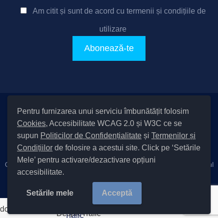
Am citit și sunt de acord cu
termenii și condițiile de
utilizare
Pentru furnizarea unui serviciu îmbunătățit folosim
Setări Cookies și Accesibilitate
Cookies
, Accesibilitate WCAG 2.0 și W3C ce se
|
Informare cu privire la prelucrarea datelor
|
Politică de utilizare
supun
Politicilor de Confidențialitate
și
Termenilor și
cookies
|
Termeni și condiții de utilizare a site-ului
|
Politică de
Condițiilor
de folosire a acestui site. Click pe ‘Setările
confidențialitate site
Mele’ pentru activare/dezactivare opțiuni
Cod Județ 4 / Județul Bacău / Tipul UAT – 14 – C – Comună / Codul
accesibilitate.
SIRUTA al Unității Administrativ-Teritoriale 20411 / Măgura
Copyright © 2022 Primăria Măgura județul Bacău |
Setările mele
Acceptă
document.write('
');