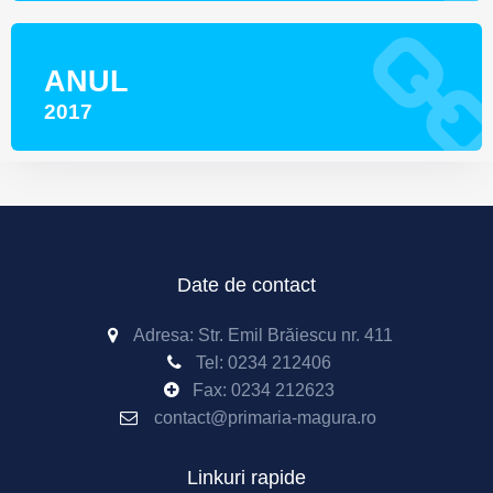
ANUL
2017
Date de contact
Adresa: Str. Emil Brăiescu nr. 411
Tel:
0234 212406
Fax:
0234 212623
contact@primaria-magura.ro
Linkuri rapide