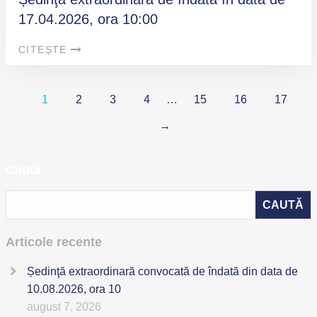
17.04.2026, ora 10:00
CITEȘTE
1
2
3
4
…
15
16
17
→
Caută
Articole recente
Ședinţă extraordinară convocată de îndată din data de
10.08.2026, ora 10
august 7, 2026