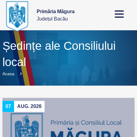
Primăria Măgura
Județul Bacău
Ședințe ale Consiliului
local
Acasa
07
AUG. 2026