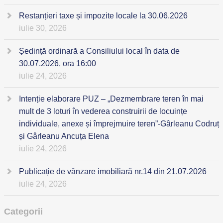
Restanțieri taxe și impozite locale la 30.06.2026
iulie 30, 2026
Ședință ordinară a Consiliului local în data de
30.07.2026, ora 16:00
iulie 24, 2026
Intenție elaborare PUZ – „Dezmembrare teren în mai
mult de 3 loturi în vederea construirii de locuințe
individuale, anexe și împrejmuire teren”-Gârleanu Codruț
și Gârleanu Ancuța Elena
iulie 24, 2026
Publicație de vânzare imobiliară nr.14 din 21.07.2026
iulie 24, 2026
Categorii