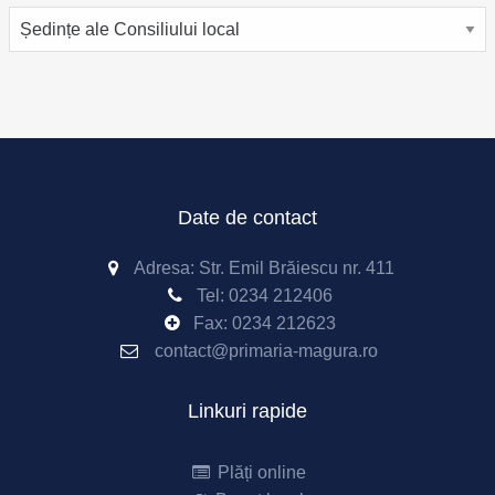
Categorii
Date de contact
Adresa: Str. Emil Brăiescu nr. 411
Tel:
0234 212406
Fax:
0234 212623
contact@primaria-magura.ro
Linkuri rapide
Plăți online