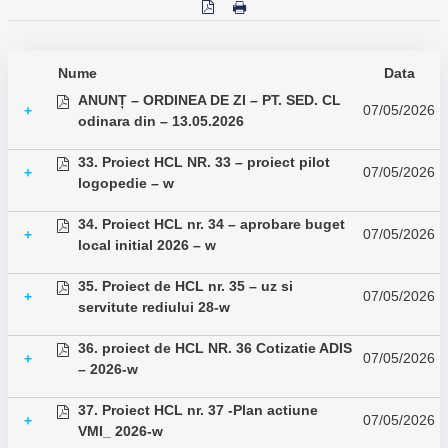
Nume
Data
ANUNȚ – ORDINEA DE ZI – PT. SED. CL
07/05/2026
+
odinara din – 13.05.2026
33. Proiect HCL NR. 33 – proiect pilot
07/05/2026
+
logopedie – w
34. Proiect HCL nr. 34 – aprobare buget
07/05/2026
+
local initial 2026 – w
35. Proiect de HCL nr. 35 – uz si
07/05/2026
+
servitute rediului 28-w
36. proiect de HCL NR. 36 Cotizatie ADIS
07/05/2026
+
– 2026-w
37. Proiect HCL nr. 37 -Plan actiune
07/05/2026
+
VMI_ 2026-w