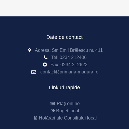
Date de contact
Adresa: Str. Emil Brăiescu nr. 411
Tel:
0234 212406
Fax:
0234 212623
contact@primaria-magura.ro
Linkuri rapide
Plăți online
Buget local
Hotărâri ale Consiliului local