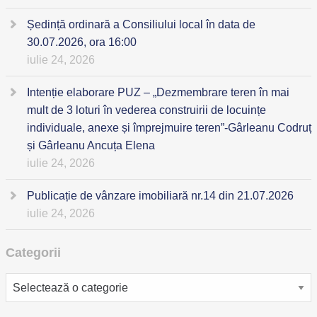
Ședință ordinară a Consiliului local în data de
30.07.2026, ora 16:00
iulie 24, 2026
Intenție elaborare PUZ – „Dezmembrare teren în mai
mult de 3 loturi în vederea construirii de locuințe
individuale, anexe și împrejmuire teren”-Gârleanu Codruț
și Gârleanu Ancuța Elena
iulie 24, 2026
Publicație de vânzare imobiliară nr.14 din 21.07.2026
iulie 24, 2026
Categorii
Categorii