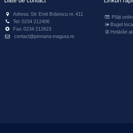
Date de contact
Linkuri rap
Adresa: Str. Emil Brăiescu nr. 411
Plăți onli
Tel:
0234 212406
Buget loca
Fax:
0234 212623
Hotărâri al
contact@primaria-magura.ro