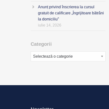
Anunț privind înscrierea la cursul
gratuit de calificare „Îngrijitoare bătrâni
la domiciliu”
iulie 14, 2026
Categorii
Categorii