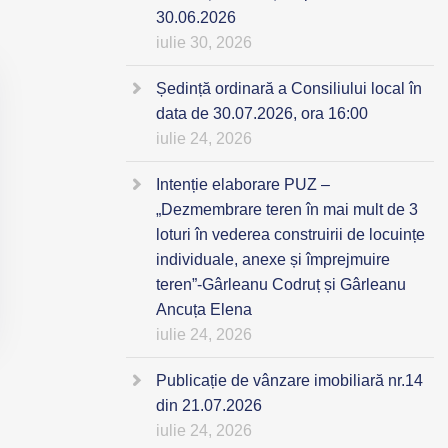
30.06.2026
iulie 30, 2026
Ședință ordinară a Consiliului local în
data de 30.07.2026, ora 16:00
iulie 24, 2026
Intenție elaborare PUZ –
„Dezmembrare teren în mai mult de 3
loturi în vederea construirii de locuințe
individuale, anexe și împrejmuire
teren”-Gârleanu Codruț și Gârleanu
Ancuța Elena
iulie 24, 2026
Publicație de vânzare imobiliară nr.14
din 21.07.2026
iulie 24, 2026