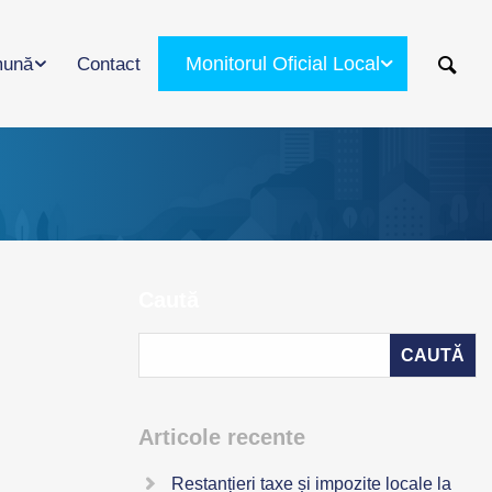
Monitorul Oficial Local
ună
Contact
Caută
Articole recente
Restanțieri taxe și impozite locale la