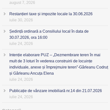
august 7, 2026
Restanțieri taxe și impozite locale la 30.06.2026
iulie 30, 2026
Ședință ordinară a Consiliului local în data de
30.07.2026, ora 16:00
iulie 24, 2026
Intenție elaborare PUZ – „Dezmembrare teren în mai
mult de 3 loturi în vederea construirii de locuințe
individuale, anexe și împrejmuire teren”-Gârleanu Codruț
și Gârleanu Ancuța Elena
iulie 24, 2026
Publicație de vânzare imobiliară nr.14 din 21.07.2026
iulie 24, 2026