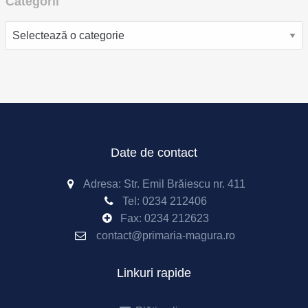
Categorii
Categorii
Date de contact
Adresa: Str. Emil Brăiescu nr. 411
Tel:
0234 212406
Fax:
0234 212623
contact@primaria-magura.ro
Linkuri rapide