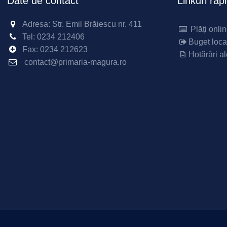
Date de contact
Linkuri rap
Adresa: Str. Emil Brăiescu nr. 411
Plăți onli
Tel:
0234 212406
Buget loca
Fax:
0234 212623
Hotărâri al
contact@primaria-magura.ro