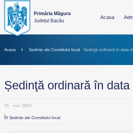
Primăria Măgura
Acasa
Admi
Județul Bacău
Acasa
Ședințe ale Consiliului local
Ședinţă ordinară în data 
Ședinţă ordinară în data
15
nov. 2023
În
Ședințe ale Consiliului local