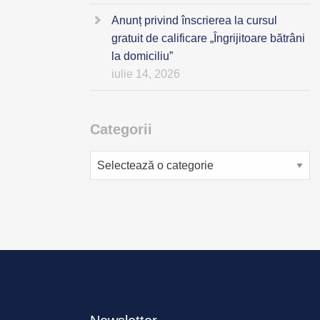
Anunț privind înscrierea la cursul
gratuit de calificare „Îngrijitoare bătrâni
la domiciliu”
iulie 14, 2026
Categorii
Categorii