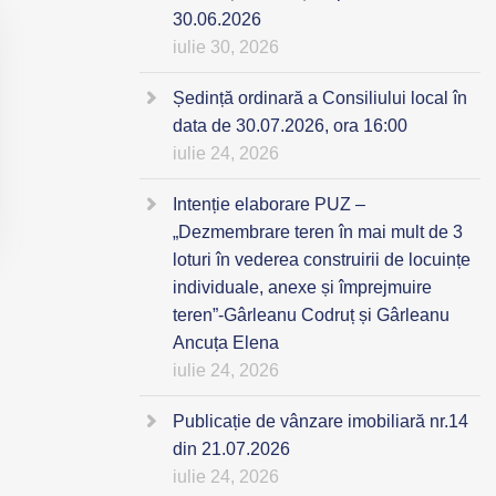
30.06.2026
iulie 30, 2026
Ședință ordinară a Consiliului local în
data de 30.07.2026, ora 16:00
iulie 24, 2026
Intenție elaborare PUZ –
„Dezmembrare teren în mai mult de 3
loturi în vederea construirii de locuințe
individuale, anexe și împrejmuire
teren”-Gârleanu Codruț și Gârleanu
Ancuța Elena
iulie 24, 2026
Publicație de vânzare imobiliară nr.14
din 21.07.2026
iulie 24, 2026