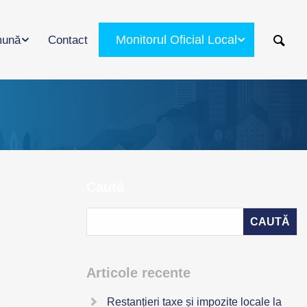
Monitorul Oficial Local
ună
Contact
Caută
Articole recente
Restanțieri taxe și impozite locale la