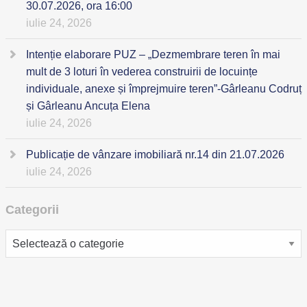
30.07.2026, ora 16:00
iulie 24, 2026
Intenție elaborare PUZ – „Dezmembrare teren în mai
mult de 3 loturi în vederea construirii de locuințe
individuale, anexe și împrejmuire teren”-Gârleanu Codruț
și Gârleanu Ancuța Elena
iulie 24, 2026
Publicație de vânzare imobiliară nr.14 din 21.07.2026
iulie 24, 2026
Categorii
Categorii