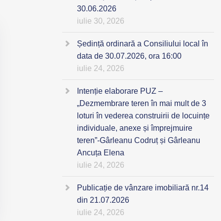
30.06.2026
iulie 30, 2026
Ședință ordinară a Consiliului local în
data de 30.07.2026, ora 16:00
iulie 24, 2026
Intenție elaborare PUZ –
„Dezmembrare teren în mai mult de 3
loturi în vederea construirii de locuințe
individuale, anexe și împrejmuire
teren”-Gârleanu Codruț și Gârleanu
Ancuța Elena
iulie 24, 2026
Publicație de vânzare imobiliară nr.14
din 21.07.2026
iulie 24, 2026