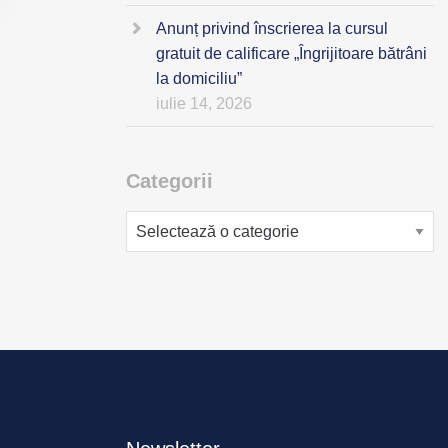
Anunț privind înscrierea la cursul
gratuit de calificare „Îngrijitoare bătrâni
la domiciliu”
iulie 14, 2026
Categorii
Categorii