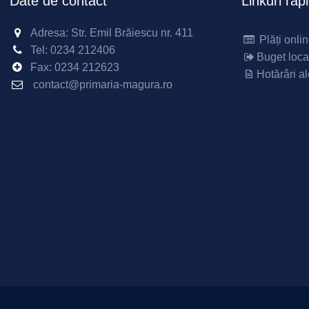
Date de contact
Linkuri rap
Adresa: Str. Emil Brăiescu nr. 411
Plăți onli
Tel:
0234 212406
Buget loca
Fax:
0234 212623
Hotărâri al
contact@primaria-magura.ro