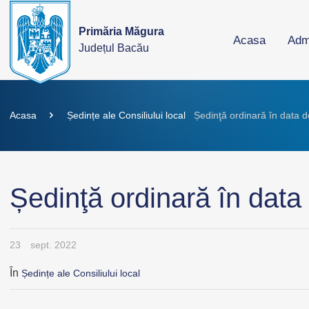
Primăria Măgura
Acasa
Admi
Județul Bacău
Acasa
Ședințe ale Consiliului local
Ședinţă ordinară în data 
Ședinţă ordinară în data
23
sept. 2022
În
Ședințe ale Consiliului local