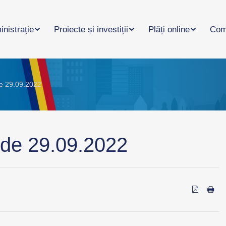
nistrație
Proiecte și investiții
Plăți online
Com
de 29.09.2022
 de 29.09.2022