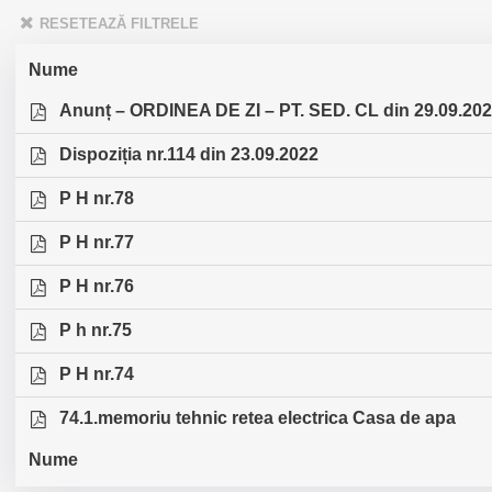
RESETEAZĂ FILTRELE
Nume
Anunț – ORDINEA DE ZI – PT. SED. CL din 29.09.20
Dispoziția nr.114 din 23.09.2022
P H nr.78
P H nr.77
P H nr.76
P h nr.75
P H nr.74
74.1.memoriu tehnic retea electrica Casa de apa
Nume