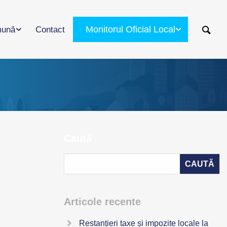
Monitorul Oficial Local
ună
Contact
Caută
Articole recente
Restanțieri taxe și impozite locale la