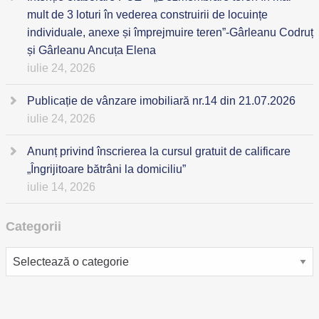
mult de 3 loturi în vederea construirii de locuințe
individuale, anexe și împrejmuire teren”-Gârleanu Codruț
și Gârleanu Ancuța Elena
iulie 24, 2026
Publicație de vânzare imobiliară nr.14 din 21.07.2026
iulie 24, 2026
Anunț privind înscrierea la cursul gratuit de calificare
„Îngrijitoare bătrâni la domiciliu”
iulie 14, 2026
Categorii
Categorii