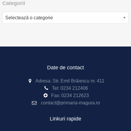
Categorii
Categorii
Date de contact
Adresa: Str. Emil Brăiescu nr. 411
Tel:
0234 212406
Fax:
0234 212623
contact@primaria-magura.ro
Linkuri rapide