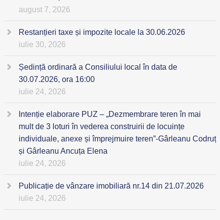
august 7, 2026
Restanțieri taxe și impozite locale la 30.06.2026
iulie 30, 2026
Ședință ordinară a Consiliului local în data de
30.07.2026, ora 16:00
iulie 24, 2026
Intenție elaborare PUZ – „Dezmembrare teren în mai
mult de 3 loturi în vederea construirii de locuințe
individuale, anexe și împrejmuire teren”-Gârleanu Codruț
și Gârleanu Ancuța Elena
iulie 24, 2026
Publicație de vânzare imobiliară nr.14 din 21.07.2026
iulie 24, 2026