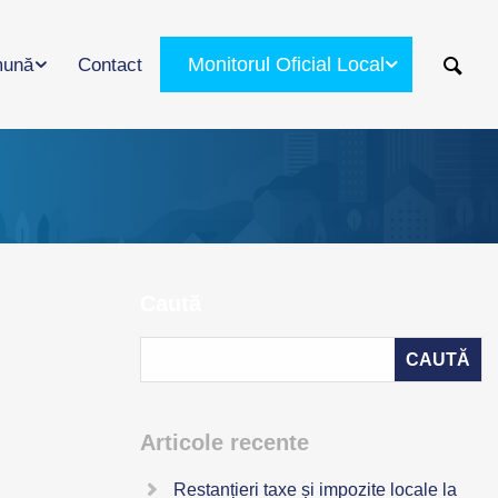
Monitorul Oficial Local
ună
Contact
Caută
Articole recente
Restanțieri taxe și impozite locale la