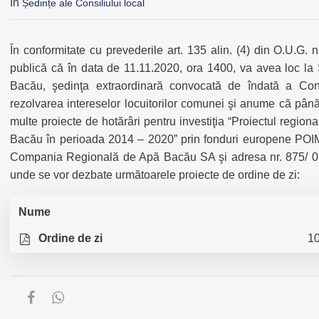
În
Ședințe ale Consiliului local
În conformitate cu prevederile art. 135 alin. (4) din O.U.G. 
publică că în data de 11.11.2020, ora 1400, va avea loc l
Bacău, şedinţa extraordinară convocată de îndată a Con
rezolvarea intereselor locuitorilor comunei şi anume că pân
multe proiecte de hotărâri pentru investiţia “Proiectul regiona
Bacău în perioada 2014 – 2020” prin fonduri europene POIM
Compania Regională de Apă Bacău SA şi adresa nr. 875/ 05.
unde se vor dezbate următoarele proiecte de ordine de zi:
Nume
Ordine de zi
10