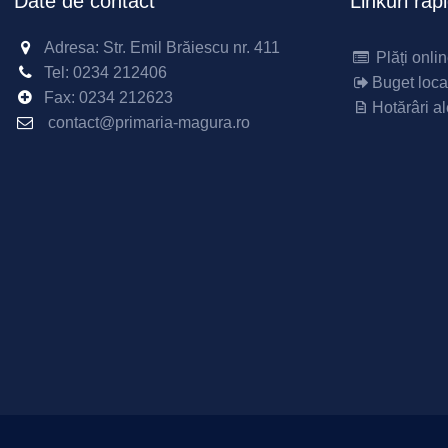
Date de contact
Linkuri rap
Adresa: Str. Emil Brăiescu nr. 411
Plăți onli
Tel:
0234 212406
Buget loca
Fax:
0234 212623
Hotărâri al
contact@primaria-magura.ro