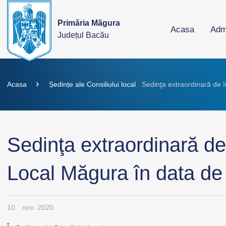
Primăria Măgura
Acasa
Admi
Județul Bacău
Acasa
Ședințe ale Consiliului local
Sedinţa extraordinară de î
Sedinţa extraordinară de 
Local Măgura în data de
10
nov. 2020