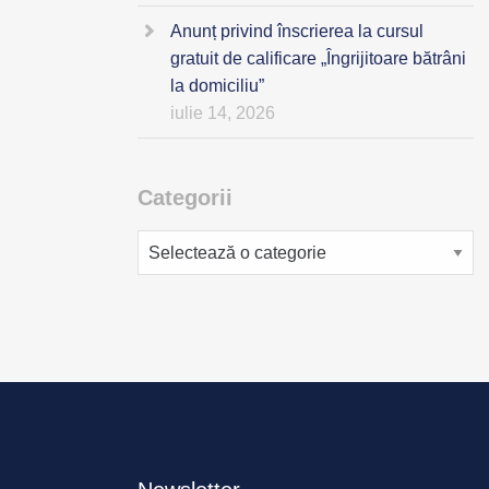
Anunț privind înscrierea la cursul
gratuit de calificare „Îngrijitoare bătrâni
la domiciliu”
iulie 14, 2026
Categorii
Categorii