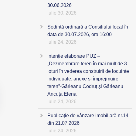
30.06.2026
iulie 30, 2026
Ședință ordinară a Consiliului local în
data de 30.07.2026, ora 16:00
iulie 24, 2026
Intenție elaborare PUZ –
„Dezmembrare teren în mai mult de 3
loturi în vederea construirii de locuințe
individuale, anexe și împrejmuire
teren”-Gârleanu Codruț și Gârleanu
Ancuța Elena
iulie 24, 2026
Publicație de vânzare imobiliară nr.14
din 21.07.2026
iulie 24, 2026