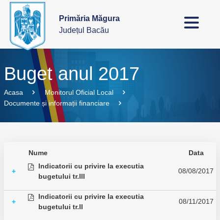
Primăria Măgura
Județul Bacău
Buget anul 2017
Acasa
Monitorul Oficial Local
Documente și informații financiare
Nume
Data
Indicatorii cu privire la executia
08/08/2017
+
bugetului tr.III
Indicatorii cu privire la executia
08/11/2017
+
bugetului tr.II