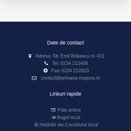
Date de contact
Adresa: Str. Emil Brăiescu nr. 411
Tel:
0234 212406
Fax:
0234 212623
contact@primaria-magura.ro
Linkuri rapide
Plăți online
Buget local
Hotărâri ale Consiliului local