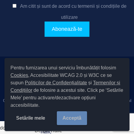
Am citit și sunt de acord cu
termenii și condițiile de
utilizare
Pentru furnizarea unui serviciu îmbunătățit folosim
Setări Cookies și Accesibilitate
Cookies
, Accesibilitate WCAG 2.0 și W3C ce se
|
Informare cu privire la prelucrarea datelor
|
Politică de utilizare
supun
Politicilor de Confidențialitate
și
Termenilor și
cookies
|
Termeni și condiții de utilizare a site-ului
|
Politică de
Condițiilor
de folosire a acestui site. Click pe ‘Setările
confidențialitate site
Mele’ pentru activare/dezactivare opțiuni
Cod Județ 4 / Județul Bacău / Tipul UAT – 14 – C – Comună / Codul
accesibilitate.
SIRUTA al Unității Administrativ-Teritoriale 20411 / Măgura
Copyright © 2022 Primăria Măgura județul Bacău |
Setările mele
Acceptă
document.write('
');