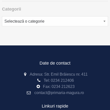
Categorii
Categorii
Date de contact
Adresa: Str. Emil Brăiescu nr. 411
Tel:
0234 212406
Fax:
0234 212623
contact@primaria-magura.ro
Linkuri rapide