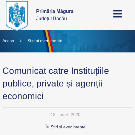
Primăria Măgura
Județul Bacău
Acasa
Știri și evenimente
Comunicat catre Instituțiile
publice, private și agenții
economici
13
mart. 2020
În
Știri și evenimente