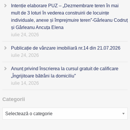
Intenție elaborare PUZ – „Dezmembrare teren în mai
mult de 3 loturi în vederea construirii de locuințe
individuale, anexe și împrejmuire teren”-Gârleanu Codruț
și Gârleanu Ancuța Elena
iulie 24, 2026
Publicație de vânzare imobiliară nr.14 din 21.07.2026
iulie 24, 2026
Anunț privind înscrierea la cursul gratuit de calificare
„Îngrijitoare bătrâni la domiciliu”
iulie 14, 2026
Categorii
Categorii