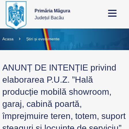
Primăria Măgura
Județul Bacău
Acasa
Știri și evenimente
ANUNȚ DE INTENȚIE privind
elaborarea P.U.Z. ”Hală
producție mobilă showroom,
garaj, cabină poartă,
împrejmuire teren, totem, suport
steaguri și locuințe de serviciu”