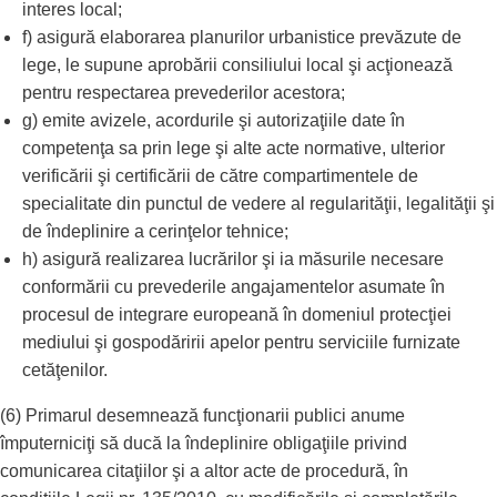
interes local;
f) asigură elaborarea planurilor urbanistice prevăzute de
lege, le supune aprobării consiliului local şi acţionează
pentru respectarea prevederilor acestora;
g) emite avizele, acordurile şi autorizaţiile date în
competenţa sa prin lege şi alte acte normative, ulterior
verificării şi certificării de către compartimentele de
specialitate din punctul de vedere al regularităţii, legalităţii şi
de îndeplinire a cerinţelor tehnice;
h) asigură realizarea lucrărilor şi ia măsurile necesare
conformării cu prevederile angajamentelor asumate în
procesul de integrare europeană în domeniul protecţiei
mediului şi gospodăririi apelor pentru serviciile furnizate
cetăţenilor.
(6) Primarul desemnează funcţionarii publici anume
împuterniciţi să ducă la îndeplinire obligaţiile privind
comunicarea citaţiilor şi a altor acte de procedură, în