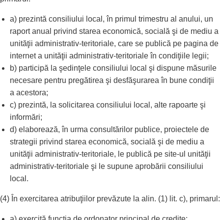
a) prezintă consiliului local, în primul trimestru al anului, un
raport anual privind starea economică, socială şi de mediu a
unităţii administrativ-teritoriale, care se publică pe pagina de
internet a unităţii administrativ-teritoriale în condiţiile legii;
b) participă la şedinţele consiliului local şi dispune măsurile
necesare pentru pregătirea şi desfăşurarea în bune condiţii
a acestora;
c) prezintă, la solicitarea consiliului local, alte rapoarte şi
informări;
d) elaborează, în urma consultărilor publice, proiectele de
strategii privind starea economică, socială şi de mediu a
unităţii administrativ-teritoriale, le publică pe site-ul unităţii
administrativ-teritoriale şi le supune aprobării consiliului
local.
(4) În exercitarea atribuţiilor prevăzute la alin. (1) lit. c), primarul:
a) exercită funcţia de ordonator principal de credite;