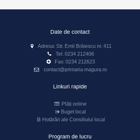
Date de contact
Adresa: Str. Emil Brăiescu nr. 411
Tel:
0234 212406
Fax:
0234 212623
contact@primaria-magura.ro
Linkuri rapide
Plăți online
Buget local
Hotărâri ale Consiliului local
Program de lucru