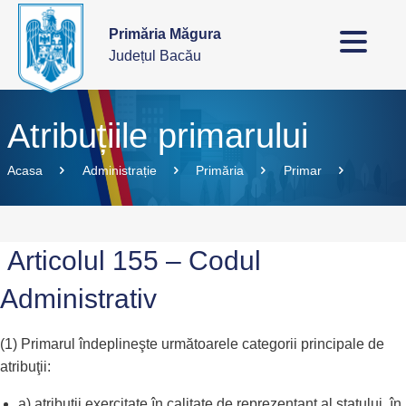
Primăria Măgura
Județul Bacău
Atribuțiile primarului
Acasa
Administrație
Primăria
Primar
Articolul 155 – Codul
Administrativ
(1) Primarul îndeplineşte următoarele categorii principale de
atribuţii:
a) atribuţii exercitate în calitate de reprezentant al statului, în