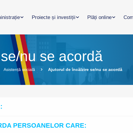
nistrație
Proiecte și investiții
Plăți online
Com
e se/nu se acordă
Asistență socială
Ajutorul de încălzire se/nu se acordă
:
ORDA PERSOANELOR CARE: