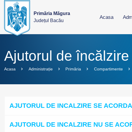
Primăria Măgura
Acasa
Admi
Județul Bacău
Ajutorul de încălzir
Acasa
Administrație
Primăria
Compartimente
AJUTORUL DE INCALZIRE SE ACORDA
AJUTORUL DE INCALZIRE NU SE AC