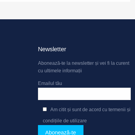
Newsletter
Abonează-te la newsletter și vei fi la curent
cu ultimele informații
Emailul tău
Am citit și sunt de acord cu
termenii și
condițiile de utilizare