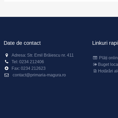
Date de contact
Linkuri rap
Adresa: Str. Emil Brăiescu nr. 411
Plăți onli
Tel:
0234 212406
Buget loca
Fax:
0234 212623
Hotărâri al
contact@primaria-magura.ro