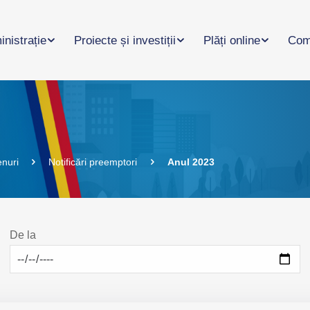
nistrație
Proiecte și investiții
Plăți online
Com
enuri
Notificări preemptori
Anul 2023
De la