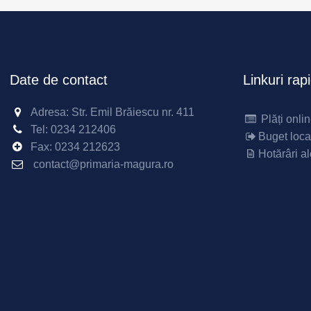
Date de contact
Linkuri rap
Adresa: Str. Emil Brăiescu nr. 411
Plăți onli
Tel:
0234 212406
Buget loca
Fax:
0234 212623
Hotărâri al
contact@primaria-magura.ro