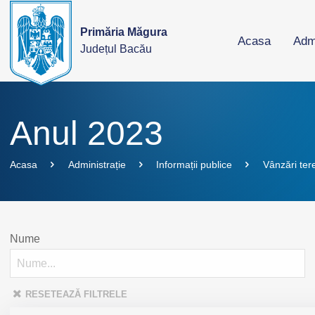
Primăria Măgura
Acasa
Admi
Județul Bacău
Anul 2023
Acasa
Administrație
Informații publice
Vânzări ter
Nume
RESETEAZĂ FILTRELE