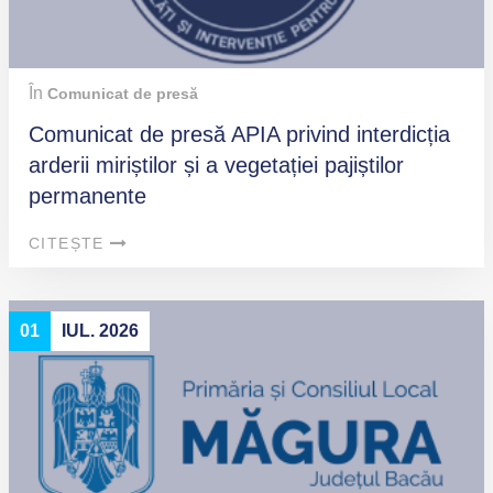
În
Comunicat de presă
Comunicat de presă APIA privind interdicția
arderii miriștilor și a vegetației pajiștilor
permanente
CITEȘTE
01
IUL. 2026