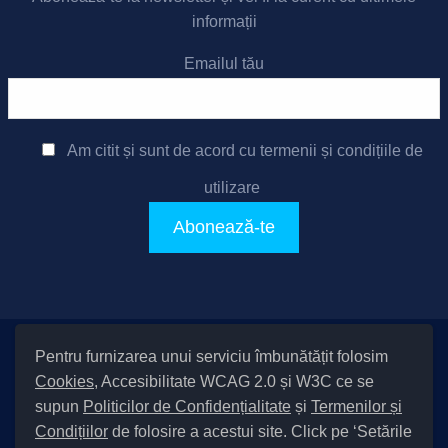
informații
Emailul tău
Am citit și sunt de acord cu
termenii și condițiile de
utilizare
Pentru furnizarea unui serviciu îmbunătățit folosim
Setări Cookies și Accesibilitate
Cookies
, Accesibilitate WCAG 2.0 și W3C ce se
|
Informare cu privire la prelucrarea datelor
|
Politică de utilizare
supun
Politicilor de Confidențialitate
și
Termenilor și
cookies
|
Termeni și condiții de utilizare a site-ului
|
Politică de
Condițiilor
de folosire a acestui site. Click pe ‘Setările
confidențialitate site