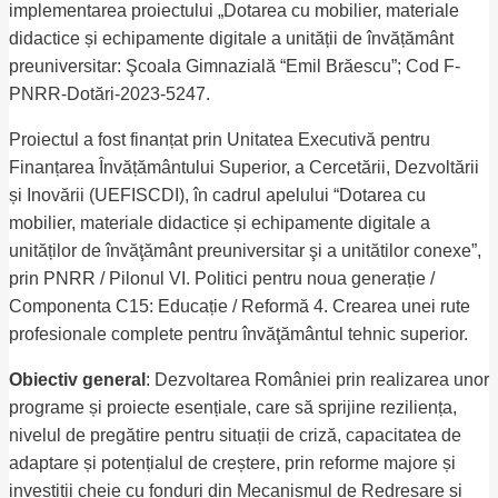
implementarea proiectului „Dotarea cu mobilier, materiale
didactice și echipamente digitale a unității de învățământ
preuniversitar: Şcoala Gimnazială “Emil Brăescu”; Cod F-
PNRR-Dotări-2023-5247.
Proiectul a fost finanțat prin Unitatea Executivă pentru
Finanțarea Învățământului Superior, a Cercetării, Dezvoltării
și Inovării (UEFISCDI), în cadrul apelului “Dotarea cu
mobilier, materiale didactice și echipamente digitale a
unităților de învăţământ preuniversitar şi a unitătilor conexe”,
prin PNRR / Pilonul VI. Politici pentru noua generație /
Componenta C15: Educație / Reformă 4. Crearea unei rute
profesionale complete pentru învăţământul tehnic superior.
Obiectiv general
: Dezvoltarea României prin realizarea unor
programe și proiecte esențiale, care să sprijine reziliența,
nivelul de pregătire pentru situații de criză, capacitatea de
adaptare și potențialul de creștere, prin reforme majore și
investiții cheie cu fonduri din Mecanismul de Redresare și