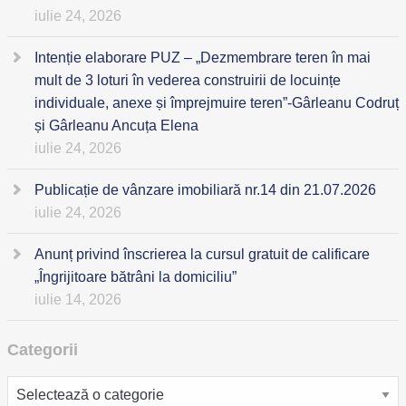
iulie 24, 2026
Intenție elaborare PUZ – „Dezmembrare teren în mai
mult de 3 loturi în vederea construirii de locuințe
individuale, anexe și împrejmuire teren”-Gârleanu Codruț
și Gârleanu Ancuța Elena
iulie 24, 2026
Publicație de vânzare imobiliară nr.14 din 21.07.2026
iulie 24, 2026
Anunț privind înscrierea la cursul gratuit de calificare
„Îngrijitoare bătrâni la domiciliu”
iulie 14, 2026
Categorii
Categorii