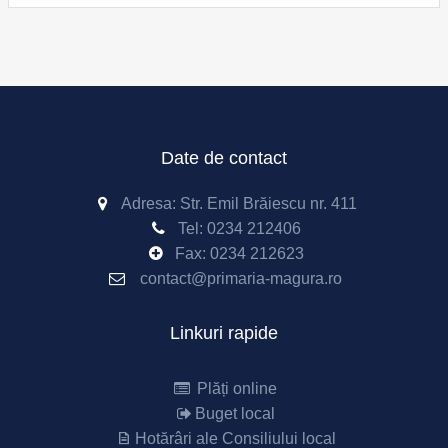
Date de contact
Adresa: Str. Emil Brăiescu nr. 411
Tel:
0234 212406
Fax:
0234 212623
contact@primaria-magura.ro
Linkuri rapide
Plăți online
Buget local
Hotărâri ale Consiliului local