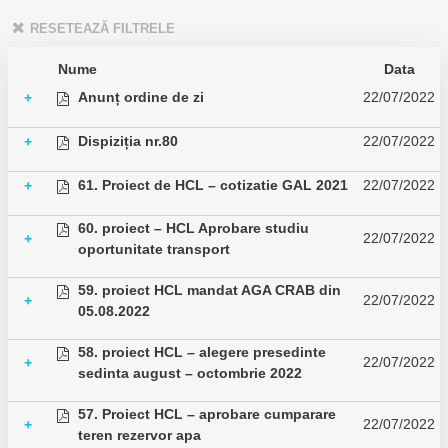
RESETEAZĂ FILTRELE
Nume
Data
Anunț ordine de zi
22/07/2022
+
Dispiziția nr.80
22/07/2022
+
61. Proiect de HCL – cotizatie GAL 2021
22/07/2022
+
60. proiect – HCL Aprobare studiu
22/07/2022
+
oportunitate transport
59. proiect HCL mandat AGA CRAB din
22/07/2022
+
05.08.2022
58. proiect HCL – alegere presedinte
22/07/2022
+
sedinta august – octombrie 2022
57. Proiect HCL – aprobare cumparare
22/07/2022
+
teren rezervor apa