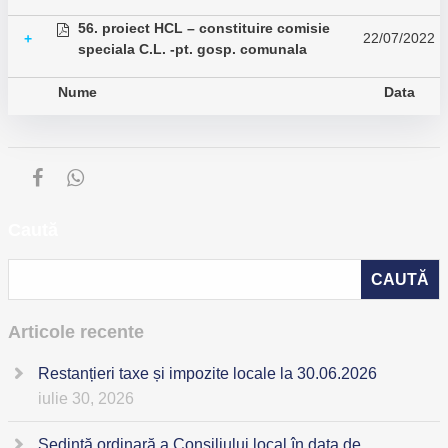
56. proiect HCL – constituire comisie
22/07/2022
+
speciala C.L. -pt. gosp. comunala
Nume
Data
Caută
Articole recente
Restanțieri taxe și impozite locale la 30.06.2026
iulie 30, 2026
Ședință ordinară a Consiliului local în data de