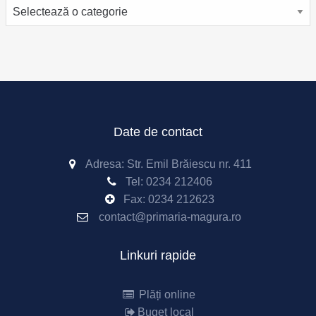
Categorii
Date de contact
Adresa: Str. Emil Brăiescu nr. 411
Tel:
0234 212406
Fax:
0234 212623
contact@primaria-magura.ro
Linkuri rapide
Plăți online
Buget local