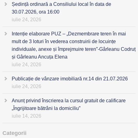
Ședință ordinară a Consiliului local în data de
30.07.2026, ora 16:00
iulie 24, 2026
Intenție elaborare PUZ – „Dezmembrare teren în mai
mult de 3 loturi în vederea construirii de locuințe
individuale, anexe și împrejmuire teren”-Gârleanu Codruț
și Gârleanu Ancuța Elena
iulie 24, 2026
Publicație de vânzare imobiliară nr.14 din 21.07.2026
iulie 24, 2026
Anunț privind înscrierea la cursul gratuit de calificare
„Îngrijitoare bătrâni la domiciliu”
iulie 14, 2026
Categorii