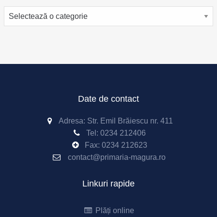
Categorii
Date de contact
Adresa: Str. Emil Brăiescu nr. 411
Tel:
0234 212406
Fax:
0234 212623
contact@primaria-magura.ro
Linkuri rapide
Plăți online