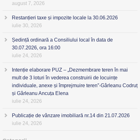
august 7, 2026
Restanțieri taxe și impozite locale la 30.06.2026
iulie 30, 2026
Ședință ordinară a Consiliului local în data de
30.07.2026, ora 16:00
iulie 24, 2026
Intenție elaborare PUZ – „Dezmembrare teren în mai
mult de 3 loturi în vederea construirii de locuințe
individuale, anexe și împrejmuire teren”-Gârleanu Codruț
și Gârleanu Ancuța Elena
iulie 24, 2026
Publicație de vânzare imobiliară nr.14 din 21.07.2026
iulie 24, 2026