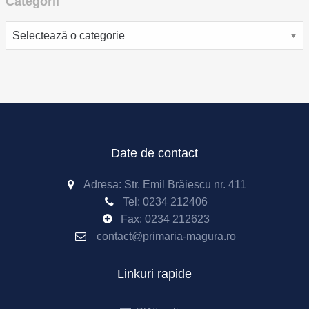
Categorii
Categorii
Date de contact
Adresa: Str. Emil Brăiescu nr. 411
Tel:
0234 212406
Fax:
0234 212623
contact@primaria-magura.ro
Linkuri rapide