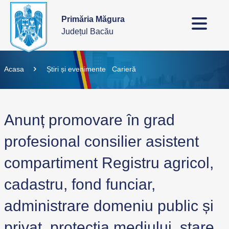
Primăria Măgura
Județul Bacău
Acasa
Știri și evenimente
Carieră
Anunț promovare în grad
profesional consilier asistent
compartiment Registru agricol,
cadastru, fond funciar,
administrare domeniu public și
privat, protecția mediului, stare