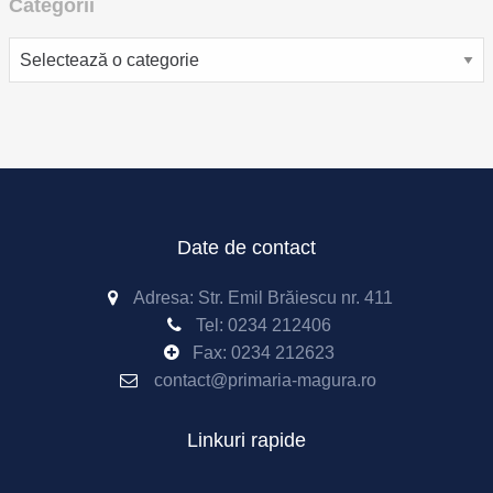
Categorii
Categorii
Date de contact
Adresa: Str. Emil Brăiescu nr. 411
Tel:
0234 212406
Fax:
0234 212623
contact@primaria-magura.ro
Linkuri rapide