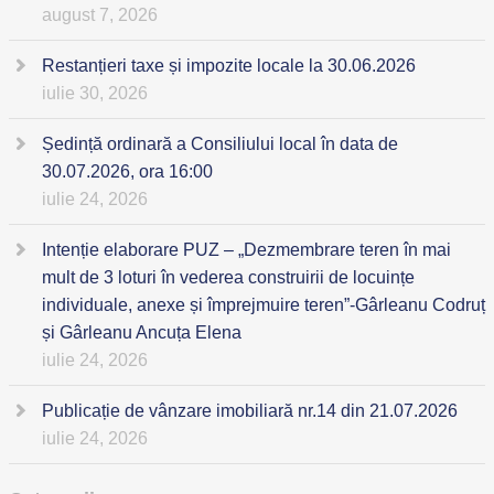
august 7, 2026
Restanțieri taxe și impozite locale la 30.06.2026
iulie 30, 2026
Ședință ordinară a Consiliului local în data de
30.07.2026, ora 16:00
iulie 24, 2026
Intenție elaborare PUZ – „Dezmembrare teren în mai
mult de 3 loturi în vederea construirii de locuințe
individuale, anexe și împrejmuire teren”-Gârleanu Codruț
și Gârleanu Ancuța Elena
iulie 24, 2026
Publicație de vânzare imobiliară nr.14 din 21.07.2026
iulie 24, 2026