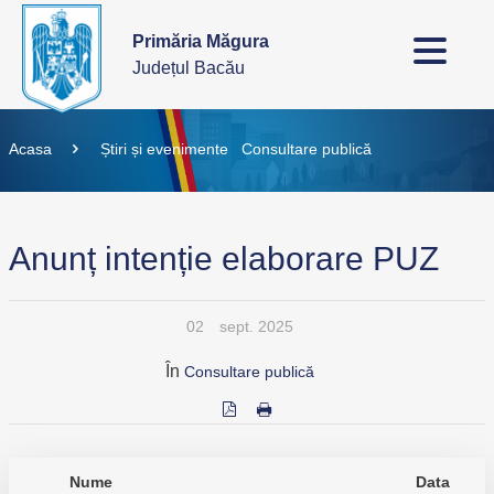
Primăria Măgura
Județul Bacău
Acasa
Știri și evenimente
Consultare publică
Anunț intenție elaborare PUZ
02
sept. 2025
În
Consultare publică
Nume
Data