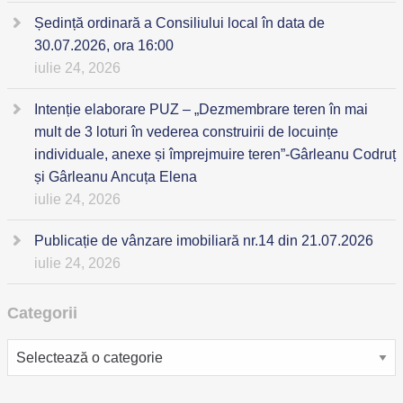
Ședință ordinară a Consiliului local în data de
30.07.2026, ora 16:00
iulie 24, 2026
Intenție elaborare PUZ – „Dezmembrare teren în mai
mult de 3 loturi în vederea construirii de locuințe
individuale, anexe și împrejmuire teren”-Gârleanu Codruț
și Gârleanu Ancuța Elena
iulie 24, 2026
Publicație de vânzare imobiliară nr.14 din 21.07.2026
iulie 24, 2026
Categorii
Categorii