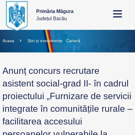
Primăria Măgura
Județul Bacău
Acasa
Știri și evenimente
Carieră
Anunț concurs recrutare
asistent social-grad II- în cadrul
proiectului „Furnizare de servicii
integrate în comunitățile rurale –
facilitarea accesului
persoanelor vulnerabile la