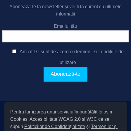
Abonează-te la newsletter și vei fi la curent cu ultimele
informații
Emailul tău
Am citit și sunt de acord cu
termenii și condițiile de
utilizare
Pentru furnizarea unui serviciu îmbunătățit folosim
Setări Cookies și Accesibilitate
Cookies
, Accesibilitate WCAG 2.0 și W3C ce se
|
Informare cu privire la prelucrarea datelor
|
Politică de utilizare
supun
Politicilor de Confidențialitate
și
Termenilor și