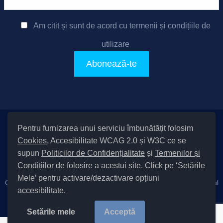
Am citit și sunt de acord cu
termenii și condițiile de
utilizare
Pentru furnizarea unui serviciu îmbunătățit folosim
Setări Cookies și Accesibilitate
Cookies
, Accesibilitate WCAG 2.0 și W3C ce se
|
Informare cu privire la prelucrarea datelor
|
Politică de utilizare
supun
Politicilor de Confidențialitate
și
Termenilor și
cookies
|
Termeni și condiții de utilizare a site-ului
|
Politică de
Condițiilor
de folosire a acestui site. Click pe ‘Setările
confidențialitate site
Mele’ pentru activare/dezactivare opțiuni
Cod Județ 4 / Județul Bacău / Tipul UAT – 14 – C – Comună / Codul
accesibilitate.
SIRUTA al Unității Administrativ-Teritoriale 20411 / Măgura
Copyright © 2022 Primăria Măgura județul Bacău |
Setările mele
Acceptă