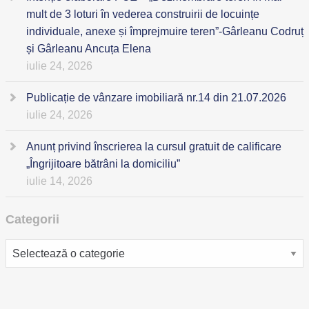
mult de 3 loturi în vederea construirii de locuințe
individuale, anexe și împrejmuire teren”-Gârleanu Codruț
și Gârleanu Ancuța Elena
iulie 24, 2026
Publicație de vânzare imobiliară nr.14 din 21.07.2026
iulie 24, 2026
Anunț privind înscrierea la cursul gratuit de calificare
„Îngrijitoare bătrâni la domiciliu”
iulie 14, 2026
Categorii
Categorii