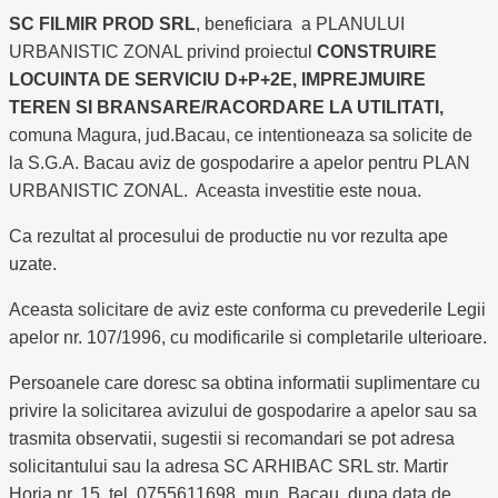
SC FILMIR PROD SRL
, beneficiara a PLANULUI
URBANISTIC ZONAL privind proiectul
CONSTRUIRE
LOCUINTA DE SERVICIU D+P+2E, IMPREJMUIRE
TEREN SI BRANSARE/RACORDARE LA UTILITATI,
comuna Magura, jud.Bacau, ce intentioneaza sa solicite de
la S.G.A. Bacau aviz de gospodarire a apelor pentru PLAN
URBANISTIC ZONAL. Aceasta investitie este noua.
Ca rezultat al procesului de productie nu vor rezulta ape
uzate.
Aceasta solicitare de aviz este conforma cu prevederile Legii
apelor nr. 107/1996, cu modificarile si completarile ulterioare.
Persoanele care doresc sa obtina informatii suplimentare cu
privire la solicitarea avizului de gospodarire a apelor sau sa
trasmita observatii, sugestii si recomandari se pot adresa
solicitantului sau la adresa SC ARHIBAC SRL str. Martir
Horia nr. 15, tel. 0755611698, mun. Bacau, dupa data de