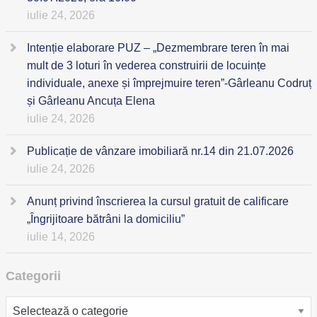
iulie 24, 2026
Intenție elaborare PUZ – „Dezmembrare teren în mai
mult de 3 loturi în vederea construirii de locuințe
individuale, anexe și împrejmuire teren”-Gârleanu Codruț
și Gârleanu Ancuța Elena
iulie 24, 2026
Publicație de vânzare imobiliară nr.14 din 21.07.2026
iulie 24, 2026
Anunț privind înscrierea la cursul gratuit de calificare
„Îngrijitoare bătrâni la domiciliu”
iulie 14, 2026
Categorii
Categorii