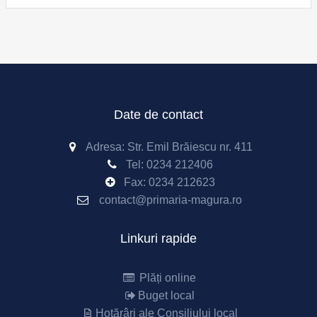
Date de contact
Adresa: Str. Emil Brăiescu nr. 411
Tel:
0234 212406
Fax:
0234 212623
contact@primaria-magura.ro
Linkuri rapide
Plăți online
Buget local
Hotărâri ale Consiliului local