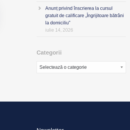
Anunț privind înscrierea la cursul
gratuit de calificare „Îngrijitoare bătrâni
la domiciliu”
iulie 14, 2026
Categorii
Categorii