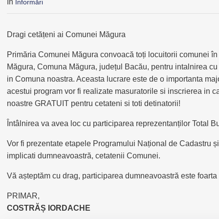
În
Informări
Dragi cetățeni ai Comunei Măgura
Primăria Comunei Măgura convoacă toți locuitorii comunei în 
Măgura, Comuna Măgura, județul Bacău, pentru intalnirea cu c
in Comuna noastra. Aceasta lucrare este de o importanta majora
acestui program vor fi realizate masuratorile si inscrierea in ca
noastre GRATUIT pentru cetateni si toti detinatorii!
Întâlnirea va avea loc cu participarea reprezentanților Total 
Vor fi prezentate etapele Programului Național de Cadastru și 
implicati dumneavoastră, cetatenii Comunei.
Vă așteptăm cu drag, participarea dumneavoastră este foarta
PRIMAR,
COSTRĂȘ IORDACHE