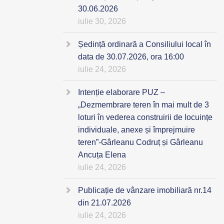
30.06.2026
iulie 30, 2026
Ședință ordinară a Consiliului local în
data de 30.07.2026, ora 16:00
iulie 24, 2026
Intenție elaborare PUZ –
„Dezmembrare teren în mai mult de 3
loturi în vederea construirii de locuințe
individuale, anexe și împrejmuire
teren”-Gârleanu Codruț și Gârleanu
Ancuța Elena
iulie 24, 2026
Publicație de vânzare imobiliară nr.14
din 21.07.2026
iulie 24, 2026