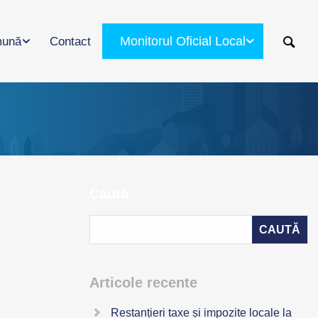
Monitorul Oficial Local
ună
Contact
Caută
Articole recente
Restanțieri taxe și impozite locale la