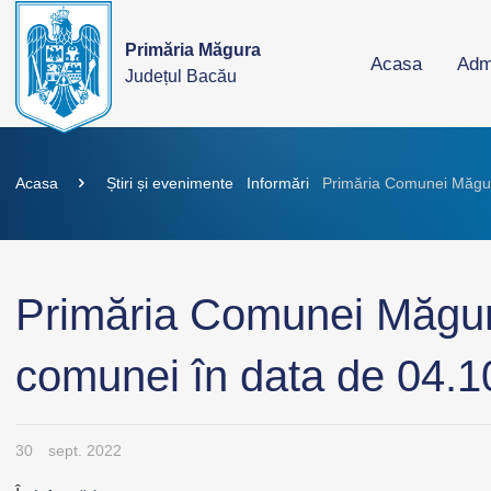
Primăria Măgura
Acasa
Admi
Județul Bacău
Acasa
Știri și evenimente
Informări
Primăria Comunei Măgura
Primăria Comunei Măgura 
comunei în data de 04.1
30
sept. 2022