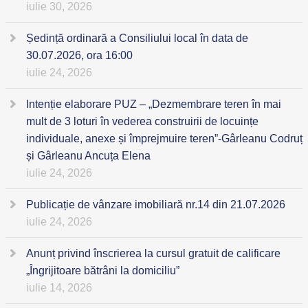
iulie 30, 2026
Ședință ordinară a Consiliului local în data de
30.07.2026, ora 16:00
iulie 24, 2026
Intenție elaborare PUZ – „Dezmembrare teren în mai
mult de 3 loturi în vederea construirii de locuințe
individuale, anexe și împrejmuire teren”-Gârleanu Codruț
și Gârleanu Ancuța Elena
iulie 24, 2026
Publicație de vânzare imobiliară nr.14 din 21.07.2026
iulie 24, 2026
Anunț privind înscrierea la cursul gratuit de calificare
„Îngrijitoare bătrâni la domiciliu”
iulie 14, 2026