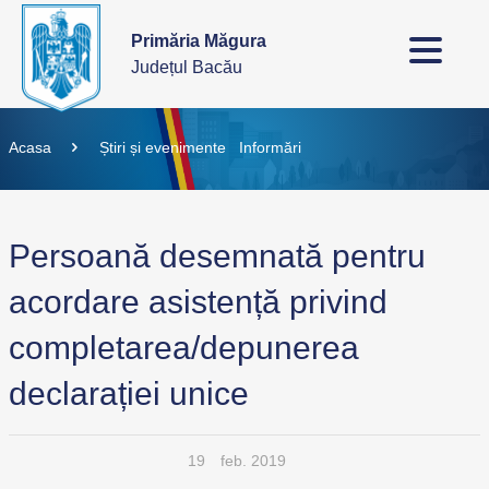
Primăria Măgura
Județul Bacău
Acasa
Știri și evenimente
Informări
Persoană desemnată pentru
acordare asistență privind
completarea/depunerea
declarației unice
19
feb. 2019