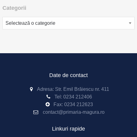
Categorii
Categorii
Date de contact
Adresa: Str. Emil Brăiescu nr. 411
Tel:
0234 212406
Fax:
0234 212623
contact@primaria-magura.ro
Linkuri rapide