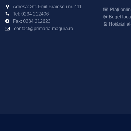
Adresa: Str. Emil Brăiescu nr. 411
Plăți onli
Tel:
0234 212406
Buget loca
Fax:
0234 212623
Hotărâri al
contact@primaria-magura.ro