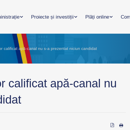
nistrație
Proiecte și investiții
Plăți online
Com
r calificat apă-canal nu s-a prezentat niciun candidat
r calificat apă-canal nu
didat