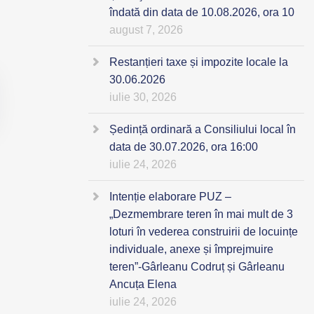
îndată din data de 10.08.2026, ora 10
august 7, 2026
Restanțieri taxe și impozite locale la
30.06.2026
iulie 30, 2026
Ședință ordinară a Consiliului local în
data de 30.07.2026, ora 16:00
iulie 24, 2026
Intenție elaborare PUZ –
„Dezmembrare teren în mai mult de 3
loturi în vederea construirii de locuințe
individuale, anexe și împrejmuire
teren”-Gârleanu Codruț și Gârleanu
Ancuța Elena
iulie 24, 2026