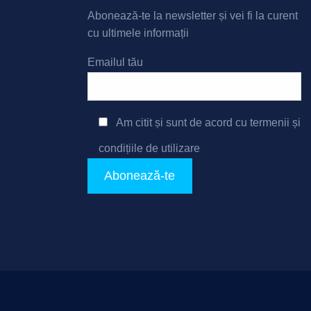
Abonează-te la newsletter și vei fi la curent
cu ultimele informații
Emailul tău
Am citit și sunt de acord cu
termenii și
condițiile de utilizare