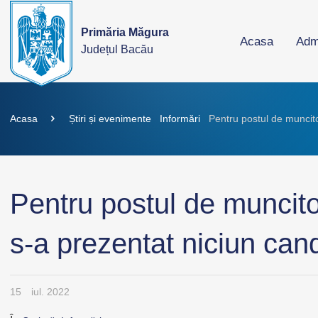
Primăria Măgura
Acasa
Admi
Județul Bacău
Acasa
Știri și evenimente
Informări
Pentru postul de muncito
Pentru postul de muncito
s-a prezentat niciun can
15
iul. 2022