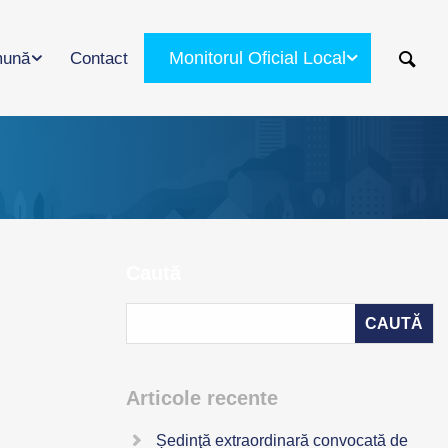
Monitorul Oficial Local
ună
Contact
Caută
Articole recente
Ședinţă extraordinară convocată de