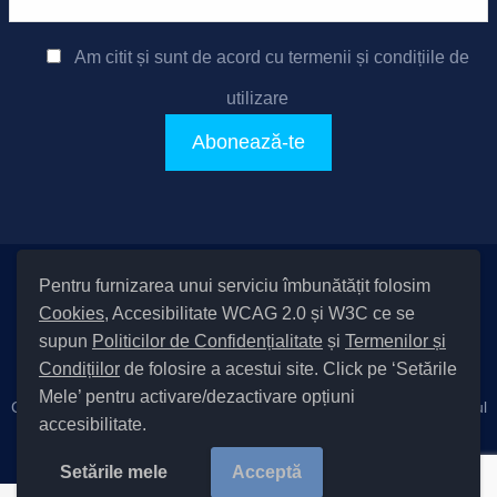
Am citit și sunt de acord cu
termenii și condițiile de
utilizare
Pentru furnizarea unui serviciu îmbunătățit folosim
Setări Cookies și Accesibilitate
Cookies
, Accesibilitate WCAG 2.0 și W3C ce se
|
Informare cu privire la prelucrarea datelor
|
Politică de utilizare
supun
Politicilor de Confidențialitate
și
Termenilor și
cookies
|
Termeni și condiții de utilizare a site-ului
|
Politică de
Condițiilor
de folosire a acestui site. Click pe ‘Setările
confidențialitate site
Mele’ pentru activare/dezactivare opțiuni
Cod Județ 4 / Județul Bacău / Tipul UAT – 14 – C – Comună / Codul
accesibilitate.
SIRUTA al Unității Administrativ-Teritoriale 20411 / Măgura
Copyright © 2022 Primăria Măgura județul Bacău |
Setările mele
Acceptă