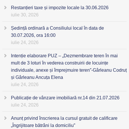
Restanțieri taxe și impozite locale la 30.06.2026
iulie 30, 2026
Ședință ordinară a Consiliului local în data de
30.07.2026, ora 16:00
iulie 24, 2026
Intenție elaborare PUZ – „Dezmembrare teren în mai
mult de 3 loturi în vederea construirii de locuințe
individuale, anexe și împrejmuire teren”-Gârleanu Codruț
și Gârleanu Ancuța Elena
iulie 24, 2026
Publicație de vânzare imobiliară nr.14 din 21.07.2026
iulie 24, 2026
Anunț privind înscrierea la cursul gratuit de calificare
„Îngrijitoare bătrâni la domiciliu”