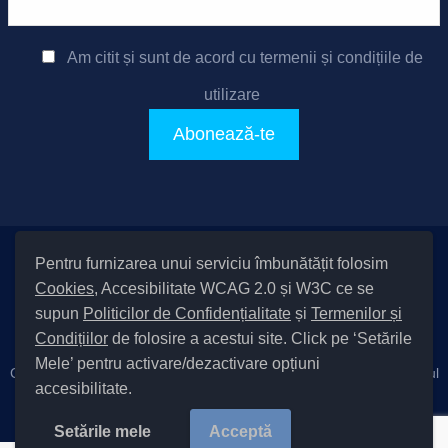
Am citit și sunt de acord cu
termenii și condițiile de
utilizare
Pentru furnizarea unui serviciu îmbunătățit folosim
Setări Cookies și Accesibilitate
Cookies
, Accesibilitate WCAG 2.0 și W3C ce se
|
Informare cu privire la prelucrarea datelor
|
Politică de utilizare
supun
Politicilor de Confidențialitate
și
Termenilor și
cookies
|
Termeni și condiții de utilizare a site-ului
|
Politică de
Condițiilor
de folosire a acestui site. Click pe ‘Setările
confidențialitate site
Mele’ pentru activare/dezactivare opțiuni
Cod Județ 4 / Județul Bacău / Tipul UAT – 14 – C – Comună / Codul
accesibilitate.
SIRUTA al Unității Administrativ-Teritoriale 20411 / Măgura
Copyright © 2022 Primăria Măgura județul Bacău |
Setările mele
Acceptă