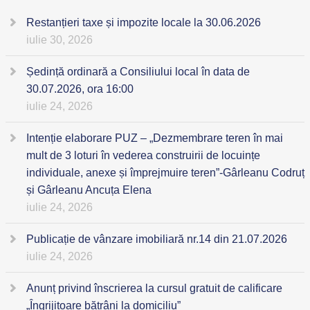
Restanțieri taxe și impozite locale la 30.06.2026
iulie 30, 2026
Ședință ordinară a Consiliului local în data de
30.07.2026, ora 16:00
iulie 24, 2026
Intenție elaborare PUZ – „Dezmembrare teren în mai
mult de 3 loturi în vederea construirii de locuințe
individuale, anexe și împrejmuire teren”-Gârleanu Codruț
și Gârleanu Ancuța Elena
iulie 24, 2026
Publicație de vânzare imobiliară nr.14 din 21.07.2026
iulie 24, 2026
Anunț privind înscrierea la cursul gratuit de calificare
„Îngrijitoare bătrâni la domiciliu”