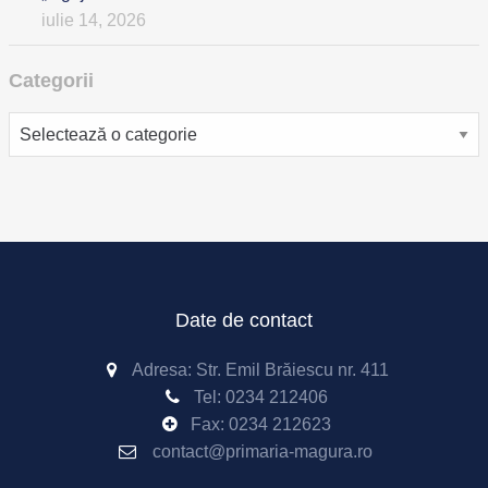
iulie 14, 2026
Categorii
Categorii
Date de contact
Adresa: Str. Emil Brăiescu nr. 411
Tel:
0234 212406
Fax:
0234 212623
contact@primaria-magura.ro