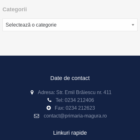
Categorii
Categorii
Date de contact
Adresa: Str. Emil Brăiescu nr. 411
Tel:
0234 212406
Fax:
0234 212623
contact@primaria-magura.ro
Linkuri rapide