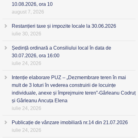
10.08.2026, ora 10
august 7, 2026
Restanțieri taxe și impozite locale la 30.06.2026
iulie 30, 2026
Ședință ordinară a Consiliului local în data de
30.07.2026, ora 16:00
iulie 24, 2026
Intenție elaborare PUZ – „Dezmembrare teren în mai
mult de 3 loturi în vederea construirii de locuințe
individuale, anexe și împrejmuire teren”-Gârleanu Codruț
și Gârleanu Ancuța Elena
iulie 24, 2026
Publicație de vânzare imobiliară nr.14 din 21.07.2026
iulie 24, 2026