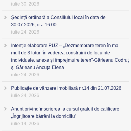
iulie 30, 2026
Ședință ordinară a Consiliului local în data de
30.07.2026, ora 16:00
iulie 24, 2026
Intenție elaborare PUZ – „Dezmembrare teren în mai
mult de 3 loturi în vederea construirii de locuințe
individuale, anexe și împrejmuire teren”-Gârleanu Codruț
și Gârleanu Ancuța Elena
iulie 24, 2026
Publicație de vânzare imobiliară nr.14 din 21.07.2026
iulie 24, 2026
Anunț privind înscrierea la cursul gratuit de calificare
„Îngrijitoare bătrâni la domiciliu”
iulie 14, 2026