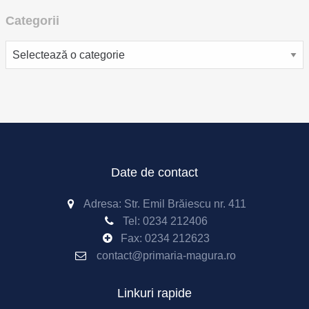
Categorii
Categorii
Date de contact
Adresa: Str. Emil Brăiescu nr. 411
Tel:
0234 212406
Fax:
0234 212623
contact@primaria-magura.ro
Linkuri rapide