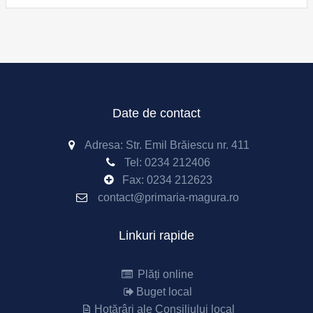
Date de contact
Adresa: Str. Emil Brăiescu nr. 411
Tel:
0234 212406
Fax:
0234 212623
contact@primaria-magura.ro
Linkuri rapide
Plăți online
Buget local
Hotărâri ale Consiliului local