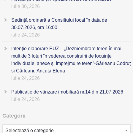
iulie 30, 2026
Ședință ordinară a Consiliului local în data de
30.07.2026, ora 16:00
iulie 24, 2026
Intenție elaborare PUZ – „Dezmembrare teren în mai
mult de 3 loturi în vederea construirii de locuințe
individuale, anexe și împrejmuire teren”-Gârleanu Codruț
și Gârleanu Ancuța Elena
iulie 24, 2026
Publicație de vânzare imobiliară nr.14 din 21.07.2026
iulie 24, 2026
Categorii
Categorii