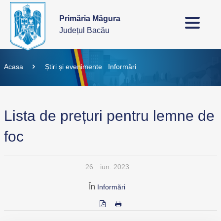
Primăria Măgura
Județul Bacău
Acasa
Știri și evenimente
Informări
Lista de prețuri pentru lemne de
foc
26
iun. 2023
În
Informări