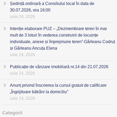
Ședință ordinară a Consiliului local în data de
30.07.2026, ora 16:00
iulie 24, 2026
Intenție elaborare PUZ – „Dezmembrare teren în mai
mult de 3 loturi în vederea construirii de locuințe
individuale, anexe și împrejmuire teren”-Gârleanu Codruț
și Gârleanu Ancuța Elena
iulie 24, 2026
Publicație de vânzare imobiliară nr.14 din 21.07.2026
iulie 24, 2026
Anunț privind înscrierea la cursul gratuit de calificare
„Îngrijitoare bătrâni la domiciliu”
iulie 14, 2026
Categorii