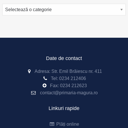
Categorii
Date de contact
Adresa: Str. Emil Brăiescu nr. 411
Tel:
0234 212406
Fax:
0234 212623
contact@primaria-magura.ro
Linkuri rapide
Plăți online