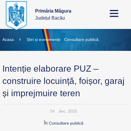
Primăria Măgura
Județul Bacău
Acasa
Știri și evenimente
Consultare publică
Intenție elaborare PUZ –
construire locuință, foișor, garaj
și imprejmuire teren
24
dec. 2025
În
Consultare publică