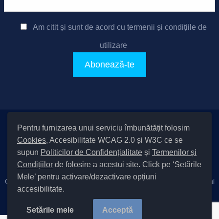
Am citit și sunt de acord cu
termenii și condițiile de
utilizare
Pentru furnizarea unui serviciu îmbunătățit folosim
Setări Cookies și Accesibilitate
Cookies
, Accesibilitate WCAG 2.0 și W3C ce se
|
Informare cu privire la prelucrarea datelor
|
Politică de utilizare
supun
Politicilor de Confidențialitate
și
Termenilor și
cookies
|
Termeni și condiții de utilizare a site-ului
|
Politică de
Condițiilor
de folosire a acestui site. Click pe ‘Setările
confidențialitate site
Mele’ pentru activare/dezactivare opțiuni
Cod Județ 4 / Județul Bacău / Tipul UAT – 14 – C – Comună / Codul
accesibilitate.
SIRUTA al Unității Administrativ-Teritoriale 20411 / Măgura
Copyright © 2022 Primăria Măgura județul Bacău |
Setările mele
Acceptă