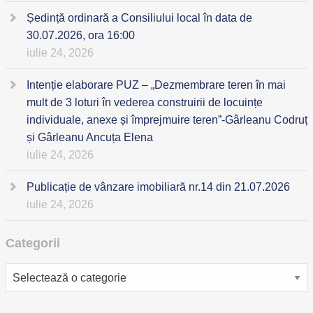
Ședință ordinară a Consiliului local în data de
30.07.2026, ora 16:00
iulie 24, 2026
Intenție elaborare PUZ – „Dezmembrare teren în mai
mult de 3 loturi în vederea construirii de locuințe
individuale, anexe și împrejmuire teren”-Gârleanu Codruț
și Gârleanu Ancuța Elena
iulie 24, 2026
Publicație de vânzare imobiliară nr.14 din 21.07.2026
iulie 24, 2026
Categorii
Categorii